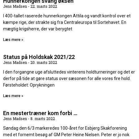
Hunnerkongen svang øksen
Jens Madsen
22. marts 2022
I 400-tallet raserede hunnerkongen Attila og vandt kontrol over et
kæmpe rige, der strakte sig fra Centraleuropa til Sortehavet. En
mægtig krigsherre, der var berygtet
Læs mere »
Status på Holdskak 2021/22
Jens Madsen
20. marts 2022
I den forgangne uge afsluttedes vinterens holdturneringer og det er
derfor på tide at gøre status over sæsonen for alle vores fire hold.
Førsteholdet: Oprykningen
Læs mere »
En mestertræner kom forbi …
Jens Madsen
8. marts 2022
Søndag den 6/3 markeredes 100-året for Esbjerg Skakforening
med et fornemt besøg af GM Peter Heine Nielsen. Peter er jo nok