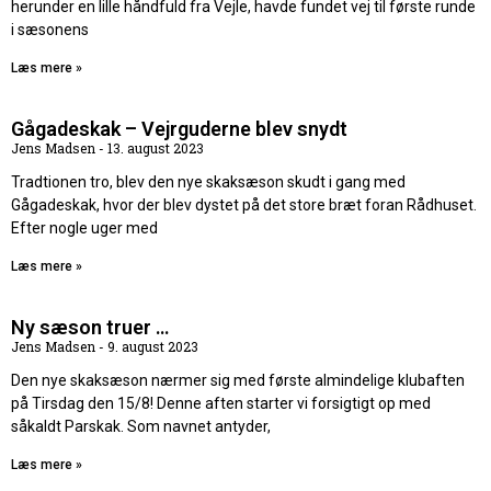
herunder en lille håndfuld fra Vejle, havde fundet vej til første runde
i sæsonens
Læs mere »
Gågadeskak – Vejrguderne blev snydt
Jens Madsen
13. august 2023
Tradtionen tro, blev den nye skaksæson skudt i gang med
Gågadeskak, hvor der blev dystet på det store bræt foran Rådhuset.
Efter nogle uger med
Læs mere »
Ny sæson truer …
Jens Madsen
9. august 2023
Den nye skaksæson nærmer sig med første almindelige klubaften
på Tirsdag den 15/8! Denne aften starter vi forsigtigt op med
såkaldt Parskak. Som navnet antyder,
Læs mere »