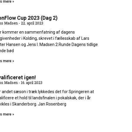
s mere »
onFlow Cup 2023 (Dag 2)
ns Madsen
22. april 2023
r kommer en sammenfatning af dagens
givenheder i Kolding, skrevet i fællesskab af Lars
ter Hansen og Jens I. Madsen 2.Runde Dagens tidlige
nde bød
s mere »
alificeret igen!
ns Madsen
16. april 2023
r andet sæson i træk lykkedes det for Springeren at
lificere et hold til landsfinalen i pokalskak, der i år
vikles i Skanderborg. Jan Rosenberg
s mere »