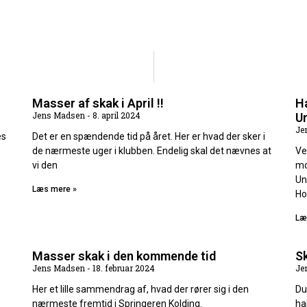
Masser af skak i April !!
H
Jens Madsen
8. april 2024
U
Je
es
Det er en spændende tid på året. Her er hvad der sker i
de nærmeste uger i klubben. Endelig skal det nævnes at
Ve
vi den
mo
Un
Læs mere »
Ho
Læ
Masser skak i den kommende tid
Sk
Jens Madsen
18. februar 2024
Je
Her et lille sammendrag af, hvad der rører sig i den
Du
nærmeste fremtid i Springeren Kolding.
ha