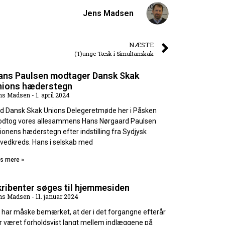
Jens Madsen
NÆSTE
(T)unge Tæsk i Simultanskak
ans Paulsen modtager Dansk Skak
nions hæderstegn
ns Madsen
1. april 2024
d Dansk Skak Unions Delegeretmøde her i Påsken
dtog vores allesammens Hans Nørgaard Paulsen
ionens hæderstegn efter indstilling fra Sydjysk
vedkreds. Hans i selskab med
s mere »
ribenter søges til hjemmesiden
ns Madsen
11. januar 2024
 har måske bemærket, at der i det forgangne efterår
r været forholdsvist langt mellem indlæggene på