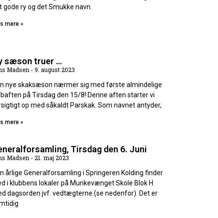
t gode ry og det Smukke navn.
s mere »
y sæson truer …
ns Madsen
9. august 2023
n nye skaksæson nærmer sig med første almindelige
ubaften på Tirsdag den 15/8! Denne aften starter vi
rsigtigt op med såkaldt Parskak. Som navnet antyder,
s mere »
neralforsamling, Tirsdag den 6. Juni
ns Madsen
21. maj 2023
n årlige Generalforsamling i Springeren Kolding finder
ed i klubbens lokaler på Munkevænget Skole Blok H
d dagsorden jvf. vedtægterne (se nedenfor). Det er
mtidig