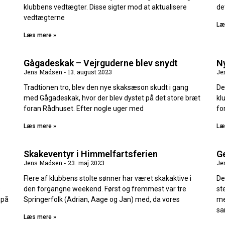
klubbens vedtægter. Disse sigter mod at aktualisere
de
vedtægterne
Læ
Læs mere »
Gågadeskak – Vejrguderne blev snydt
N
Jens Madsen
13. august 2023
Je
Tradtionen tro, blev den nye skaksæson skudt i gang
De
med Gågadeskak, hvor der blev dystet på det store bræt
kl
foran Rådhuset. Efter nogle uger med
fo
Læs mere »
Læ
Skakeventyr i Himmelfartsferien
Ge
Jens Madsen
23. maj 2023
Je
Flere af klubbens stolte sønner har været skakaktive i
De
s
den forgangne weekend. Først og fremmest var tre
st
 på
Springerfolk (Adrian, Aage og Jan) med, da vores
me
sa
Læs mere »