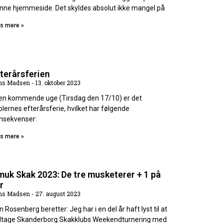
nne hjemmeside. Det skyldes absolut ikke mangel på
s mere »
terårsferien
ns Madsen
13. oktober 2023
den kommende uge (Tirsdag den 17/10) er det
olernes efterårsferie, hvilket har følgende
nsekvenser:
s mere »
uk Skak 2023: De tre musketerer + 1 på
r
ns Madsen
27. august 2023
n Rosenberg beretter: Jeg har i en del år haft lyst til at
ltage Skanderborg Skakklubs Weekendturnering med