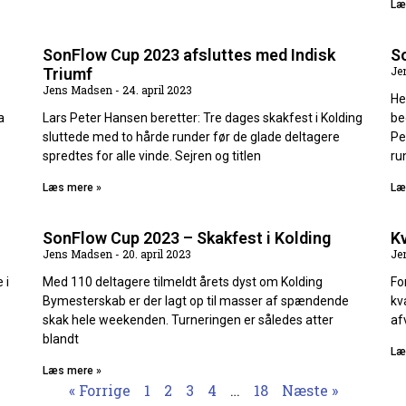
Læ
SonFlow Cup 2023 afsluttes med Indisk
S
Je
Triumf
Jens Madsen
24. april 2023
He
a
Lars Peter Hansen beretter: Tre dages skakfest i Kolding
be
sluttede med to hårde runder før de glade deltagere
Pe
spredtes for alle vinde. Sejren og titlen
ru
Læs mere »
Læ
SonFlow Cup 2023 – Skakfest i Kolding
Kv
Jens Madsen
20. april 2023
Je
 i
Med 110 deltagere tilmeldt årets dyst om Kolding
Fo
Bymesterskab er der lagt op til masser af spændende
kva
skak hele weekenden. Turneringen er således atter
af
blandt
Læ
Læs mere »
« Forrige
1
2
3
4
…
18
Næste »