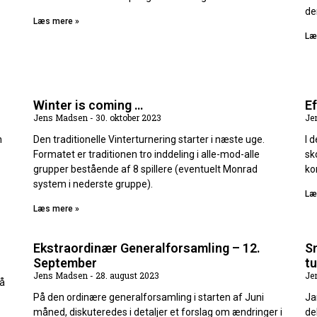
de
Læs mere »
Læ
Winter is coming …
Ef
Jens Madsen
30. oktober 2023
Je
h
Den traditionelle Vinterturnering starter i næste uge.
I 
Formatet er traditionen tro inddeling i alle-mod-alle
sk
grupper bestående af 8 spillere (eventuelt Monrad
ko
system i nederste gruppe).
Læ
Læs mere »
Ekstraordinær Generalforsamling – 12.
Sm
September
tu
Jens Madsen
28. august 2023
Je
på
På den ordinære generalforsamling i starten af Juni
Ja
måned, diskuteredes i detaljer et forslag om ændringer i
de