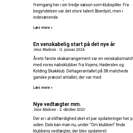
fremgang her i sin tredje sæson som klubspiller. Fra
begyndelsen var det store talent åbenlyst, men i
indeværende
Læs mere »
En venskabelig start på det nye år
Jens Madsen
11. januar 2024
Årets første skakarrangement var en venskabsmatc
med vores naboklubber fra Vojens, Haderslev og
Kolding Skakklub. Deltagerantallet på 38 matchede
ganske præcist antallet, der var med
Læs mere »
Nye vedtægter mm.
Jens Madsen
2. oktober 2023
Der er i al stilfærdighed sket et par opdateringer her 
siden. Dels kan man nu, under “Om klubben” finde
klubbens vedtægter, der blev opdateret