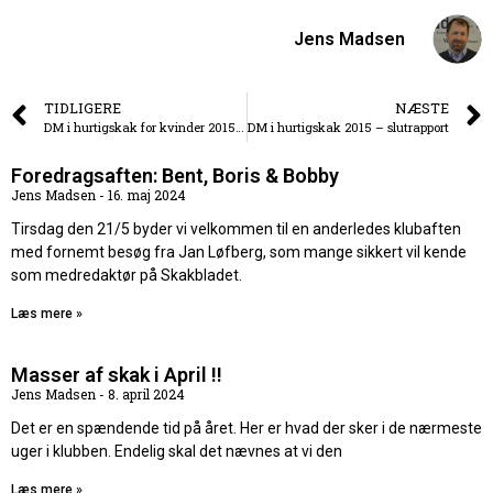
Jens Madsen
TIDLIGERE
NÆSTE
DM i hurtigskak for kvinder 2015, runde 4-7
DM i hurtigskak 2015 – slutrapport
Foredragsaften: Bent, Boris & Bobby
Jens Madsen
16. maj 2024
Tirsdag den 21/5 byder vi velkommen til en anderledes klubaften
med fornemt besøg fra Jan Løfberg, som mange sikkert vil kende
som medredaktør på Skakbladet.
Læs mere »
Masser af skak i April !!
Jens Madsen
8. april 2024
Det er en spændende tid på året. Her er hvad der sker i de nærmeste
uger i klubben. Endelig skal det nævnes at vi den
Læs mere »