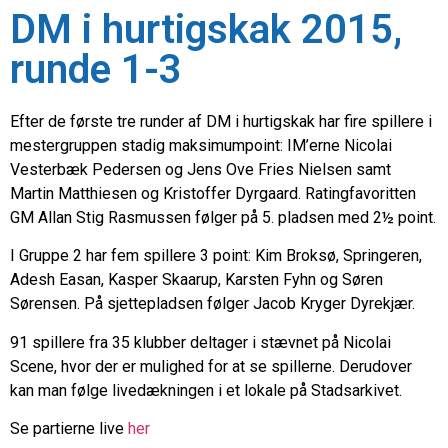
DM i hurtigskak 2015,
runde 1-3
Efter de første tre runder af DM i hurtigskak har fire spillere i
mestergruppen stadig maksimumpoint: IM’erne Nicolai
Vesterbæk Pedersen og Jens Ove Fries Nielsen samt
Martin Matthiesen og Kristoffer Dyrgaard. Ratingfavoritten
GM Allan Stig Rasmussen følger på 5. pladsen med 2½ point.
I Gruppe 2 har fem spillere 3 point: Kim Broksø, Springeren,
Adesh Easan, Kasper Skaarup, Karsten Fyhn og Søren
Sørensen. På sjettepladsen følger Jacob Kryger Dyrekjær.
91 spillere fra 35 klubber deltager i stævnet på Nicolai
Scene, hvor der er mulighed for at se spillerne. Derudover
kan man følge livedækningen i et lokale på Stadsarkivet.
Se partierne live
her