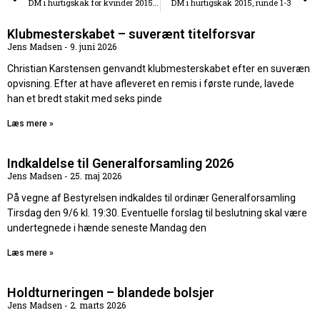
DM i hurtigskak for kvinder 2015, runde 1-3
DM i hurtigskak 2015, runde 1-3
Klubmesterskabet – suverænt titelforsvar
Jens Madsen
9. juni 2026
Christian Karstensen genvandt klubmesterskabet efter en suveræn
opvisning. Efter at have afleveret en remis i første runde, lavede
han et bredt stakit med seks pinde
Læs mere »
Indkaldelse til Generalforsamling 2026
Jens Madsen
25. maj 2026
På vegne af Bestyrelsen indkaldes til ordinær Generalforsamling
Tirsdag den 9/6 kl. 19:30. Eventuelle forslag til beslutning skal være
undertegnede i hænde seneste Mandag den
Læs mere »
Holdturneringen – blandede bolsjer
Jens Madsen
2. marts 2026