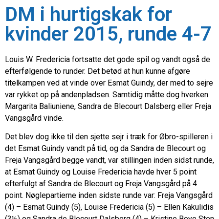
DM i hurtigskak for
kvinder 2015, runde 4-7
Louis W. Fredericia fortsatte det gode spil og vandt også de
efterfølgende to runder. Det betød at hun kunne afgøre
titelkampen ved at vinde over Esmat Guindy, der med to sejre
var rykket op på andenpladsen. Samtidig måtte dog hverken
Margarita Baliuniene, Sandra de Blecourt Dalsberg eller Freja
Vangsgård vinde.
Det blev dog ikke til den sjette sejr i træk for Øbro-spilleren i
det Esmat Guindy vandt på tid, og da Sandra de Blecourt og
Freja Vangsgård begge vandt, var stillingen inden sidst runde,
at Esmat Guindy og Louise Fredericia havde hver 5 point
efterfulgt af Sandra de Blecourt og Freja Vangsgård på 4
point. Nøglepartierne inden sidste runde var: Freja Vangsgård
(4) – Esmat Guindy (5), Louise Fredericia (5) – Ellen Kakulidis
(3½) og Sandra de Blecourt Dalsberg (4) – Kristine Boye Sten