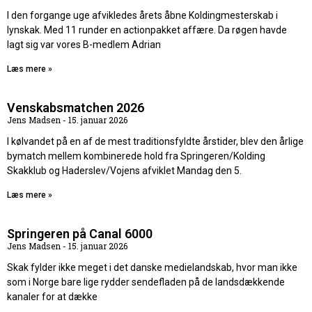
I den forgange uge afvikledes årets åbne Koldingmesterskab i
lynskak. Med 11 runder en actionpakket affære. Da røgen havde
lagt sig var vores B-medlem Adrian
Læs mere »
Venskabsmatchen 2026
Jens Madsen
15. januar 2026
I kølvandet på en af de mest traditionsfyldte årstider, blev den årlige
bymatch mellem kombinerede hold fra Springeren/Kolding
Skakklub og Haderslev/Vojens afviklet Mandag den 5.
Læs mere »
Springeren på Canal 6000
Jens Madsen
15. januar 2026
Skak fylder ikke meget i det danske medielandskab, hvor man ikke
som i Norge bare lige rydder sendefladen på de landsdækkende
kanaler for at dække