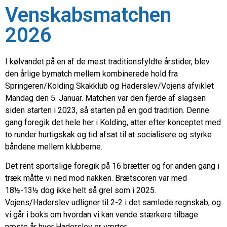
Venskabsmatchen
2026
I kølvandet på en af de mest traditionsfyldte årstider, blev
den årlige bymatch mellem kombinerede hold fra
Springeren/Kolding Skakklub og Haderslev/Vojens afviklet
Mandag den 5. Januar. Matchen var den fjerde af slagsen
siden starten i 2023, så starten på en god tradition. Denne
gang foregik det hele her i Kolding, atter efter konceptet med
to runder hurtigskak og tid afsat til at socialisere og styrke
båndene mellem klubberne.
Det rent sportslige foregik på 16 brætter og for anden gang i
træk måtte vi ned mod nakken. Brætscoren var med
18½-13½ dog ikke helt så grel som i 2025.
Vojens/Haderslev udligner til 2-2 i det samlede regnskab, og
vi går i boks om hvordan vi kan vende stærkere tilbage
næste år hvor Haderslev er værter.