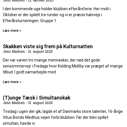
Jens Madsen
12. oktober 2025
I den kommende uge holder klubben efterårsferie. Her midt i
Oktober er der spilelt tre runder og vi er præcis halvvejs i
Efterårsturneringen. Gruppe 1
Læs mere »
Skakken viste sig frem på Kulturnatten
Jens Madsen
31. august 2025
Der var vanen tro mange mennesker, der nød det gode
sensommervejr i Fredags hvor Kolding Midtby var præget af mange
tilbud. I godt samarbejde med
Læs mere »
(T)unge Tæsk i Simultanskak
Jens Madsen
31. august 2025
Tirsdag i ugen der gik, lagde et af Danmarks store talenter, 16-årige
Vitus Bondo Medhus vejen forbi klubben. Før der blev spillet
simultan, havde vi