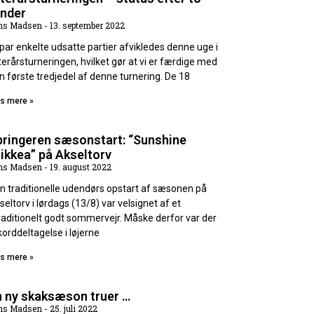
under
ns Madsen
13. september 2022
 par enkelte udsatte partier afvikledes denne uge i
terårsturneringen, hvilket gør at vi er færdige med
n første tredjedel af denne turnering. De 18
s mere »
pringeren sæsonstart: “Sunshine
ikkea” på Akseltorv
ns Madsen
19. august 2022
n traditionelle udendørs opstart af sæsonen på
seltorv i lørdags (13/8) var velsignet af et
raditionelt godt sommervejr. Måske derfor var der
korddeltagelse i løjerne
s mere »
n ny skaksæson truer …
ns Madsen
25. juli 2022