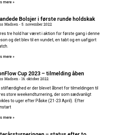
s mere »
andede Bolsjer i første runde holdskak
ns Madsen
5. november 2022
res tre hold har været i aktion for første gang i denne
son og det blev til en vundet, en tabt og en uafgjort
tch.
s mere »
onFlow Cup 2023 – tilmelding åben
ns Madsen
16. oktober 2022
al stilfærdighed er der blevet åbnet for tilmeldingen til
res store weekendturnering, der som sædvanligt
vikles to uger efter Påske (21-23 April). Efter
nstart
s mere »
terårsturneringen – status efter to