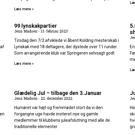
Læ
Læs mere »
99 lynskakpartier
5.
Jens Madsen
13. februar 2023
s
Je
Tirsdag den 7/2 afviklede vi åbent Kolding mesterskab i
 af
Lynskak med 18 deltagere, der dystede over 11 runder.
En
Som arrangerende klub var Springeren selvsagt godt
Fø
me
Læs mere »
Læ
Glædelig Jul – tilbage den 3.Januar
Ju
Jens Madsen
22. december 2022
Je
Humøret var højt og fremmødet stort da vi den
He
een
forgangne uge havde inviteret nye og gamle
sk
medlemmer til klubbens juleafslutning med alle de
hv
traditionelle elementer.
gr