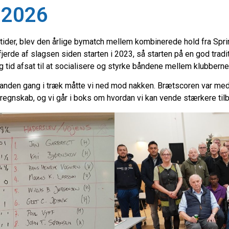
 2026
årstider, blev den årlige bymatch mellem kombinerede hold fra S
jerde af slagsen siden starten i 2023, så starten på en god tradit
g tid afsat til at socialisere og styrke båndene mellem klubberne
or anden gang i træk måtte vi ned mod nakken. Brætscoren var me
 regnskab, og vi går i boks om hvordan vi kan vende stærkere til