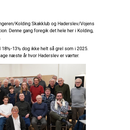
pringeren/Kolding Skakklub og Haderslev/Vojens
ion. Denne gang foregik det hele her i Kolding,
.
d 18½-13½ dog ikke helt så grel som i 2025.
bage næste år hvor Haderslev er værter.