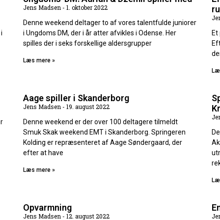
Jens Madsen
1. oktober 2022
r
Je
Denne weekend deltager to af vores talentfulde juniorer
i
i Ungdoms DM, der i år atter afvikles i Odense. Her
Et
spilles der i seks forskellige aldersgrupper
Ef
de
Læs mere »
Læ
Aage spiller i Skanderborg
S
Jens Madsen
19. august 2022
Kr
Je
r
Denne weekend er der over 100 deltagere tilmeldt
Smuk Skak weekend EMT i Skanderborg. Springeren
De
Kolding er repræsenteret af Aage Søndergaard, der
Ak
efter at have
ut
re
Læs mere »
Læ
Opvarmning
E
Jens Madsen
12. august 2022
Je