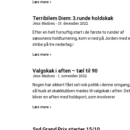
Læs mere »
Terribilem Diem: 3.runde holdskak
Jens Madsen
15. december 2022
Efter en helt fornuftig start i de første to runder af
sæsonens holdturnering, kom vi ned på Jorden med 
stribe på tre nederlag i
Læs mere »
Valgskak i aften – tæl til 90
Jens Madsen
1. november 2022
Nogen har sikkert fået set nok politik i denne omgang
så husk at skakklubben mødes til valgskak i aften. De
bliver en aften med holdsport, som involverer
Læs mere »
Syd Grand Prix starter 15/10