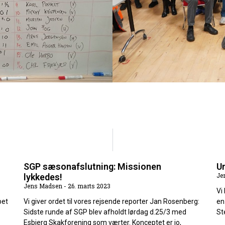
SGP sæsonafslutning: Missionen
U
Je
lykkedes!
Jens Madsen
26. marts 2023
Vi
bet
Vi giver ordet til vores rejsende reporter Jan Rosenberg:
en
Sidste runde af SGP blev afholdt lørdag d.25/3 med
St
Esbjerg Skakforening som værter. Konceptet er jo,