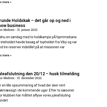
s mere »
runde Holdskak – det går op og ned i
how business
ns Madsen
31. januar 2023
dnu en søndag med to holdkampe på hjemmebane.
rsteholdet havde besøg af topholdet fra Viby og var
d tre reserver indstillet på at missionen var
s mere »
leafslutning den 20/12 – husk tilmelding
ns Madsen
15. december 2022
r en lille opsummering af hvad der sker rent
akmæssigt i de kommende uger. Efter to sæsoner
or klubben har måttet aflyse vores juleafsluting
undet