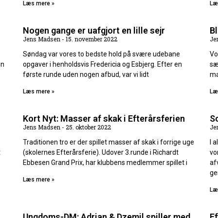
Læs mere »
Læ
Nogen gange er uafgjort en lille sejr
Bl
Jens Madsen
15. november 2022
Je
Søndag var vores to bedste hold på svære udebane
Vo
en
opgaver i henholdsvis Fredericia og Esbjerg. Efter en
sæ
første runde uden nogen afbud, var vi lidt
ma
Læs mere »
Læ
Kort Nyt: Masser af skak i Efterårsferien
S
Jens Madsen
25. oktober 2022
Je
,
Traditionen tro er der spillet masser af skak i forrige uge
I 
t
(skolernes Efterårsferie). Udover 3.runde i Richardt
vo
Ebbesen Grand Prix, har klubbens medlemmer spillet i
af
ge
Læs mere »
Læ
Ungdoms-DM: Adrian & Dzemil spiller med
Ef