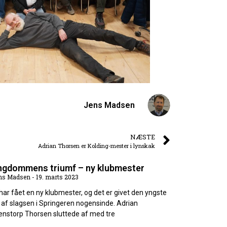
Jens Madsen
NÆSTE
Adrian Thorsen er Kolding-mester i lynskak
ngdommens triumf – ny klubmester
ns Madsen
19. marts 2023
 har fået en ny klubmester, og det er givet den yngste
 af slagsen i Springeren nogensinde. Adrian
enstorp Thorsen sluttede af med tre