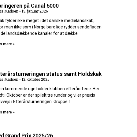
pringeren på Canal 6000
ns Madsen
15. januar 2026
ak fylder ikke meget i det danske medielandskab,
or man ikke som i Norge bare lige rydder sendefladen
 de landsdækkende kanaler for at dække
s mere »
fterårsturneringen status samt Holdskak
ns Madsen
12. oktober 2025
den kommende uge holder klubben efterårsferie. Her
dt i Oktober er der spilelt tre runder og vi er præcis
lvvejs i Efterårsturneringen. Gruppe 1
s mere »
d Grand Prix 2025/26