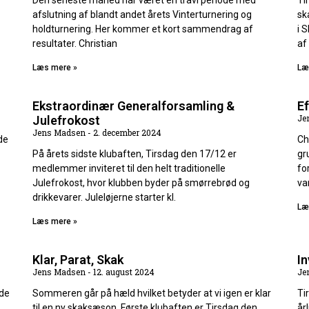
Den seneste måned har været en travl periode med
Ti
afslutning af blandt andet årets Vinterturnering og
sk
holdturnering. Her kommer et kort sammendrag af
i 
resultater. Christian
af
Læs mere »
Læ
Ekstraordinær Generalforsamling &
Ef
Je
Julefrokost
Jens Madsen
2. december 2024
de
Ch
På årets sidste klubaften, Tirsdag den 17/12 er
gr
medlemmer inviteret til den helt traditionelle
fo
Julefrokost, hvor klubben byder på smørrebrød og
va
drikkevarer. Juleløjerne starter kl.
Læ
Læs mere »
Klar, Parat, Skak
In
Jens Madsen
12. august 2024
Je
øde
Sommeren går på hæld hvilket betyder at vi igen er klar
Ti
til en ny skaksæson. Første klubaften er Tirsdag den
år