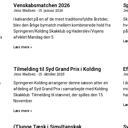
Venskabsmatchen 2026
S
Jens Madsen
15. januar 2026
Je
I kølvandet på en af de mest traditionsfyldte årstider,
Sk
blev den årlige bymatch mellem kombinerede hold fra
hv
Springeren/Kolding Skakklub og Haderslev/Vojens
på
es
afviklet Mandag den 5.
Læ
Læs mere »
Tilmelding til Syd Grand Prix i Kolding
E
Jens Madsen
15. oktober 2025
Je
n
Springeren Kolding arrangerer denne sæson atter en
I 
afdeling af Syd Grand Prix i samarbejde med Kolding
mi
Skakklub. Tilmelding til stævnet, der spilles den 15.
ha
November
Læ
Læs mere »
(T)unge Tæsk i Simultanskak
Sy