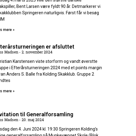
rsdag 4.marts 2025 ville den største danske
akspiller, Bent Larsen være fyldt 90 år. Detmarkerer vi
Skakklubben Springeren naturligvis. Først får vi besøg
 IM
s mere »
terårsturneringen er afsluttet
ns Madsen
2. november 2024
ristian Karstensen viste storform og vandt øverstte
uppe i Efterårsturneringen 2024 med et points margin
ran Anders S. Balle fra Kolding Skakklub. Gruppe 2
ndtes
s mere »
vitation til Generalforsamling
ns Madsen
20. maj 2024
rsdag den 4. Juni 2024 kl. 19:30 Springeren Kolding’s
lige generalforsamling på Munkevænget Skole (Blok