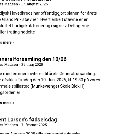
ns Madsen
17. august 2025
djysk Hovedkreds har offentliggjort planen for årets
v Grand Prix stævner. Hvert enkelt stævne er en
sluttet hurtigskak turnering i sig selv. Deltagerne
ller i ratinginddelte
s mere »
eneralforsamling den 10/06
ns Madsen
25. maj 2025
le medlemmer inviteres til årets Generalforsamling,
r afvikles Tirsdag den 10. Juni 2025, kl. 19:30 på vores
rmale spillested (Munkevænget Skole Blok H).
gsorden er
s mere »
nt Larsen’s fødselsdag
ns Madsen
7. februar 2025