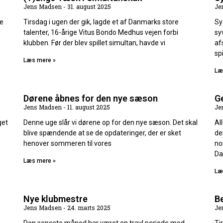
Jens Madsen
31. august 2025
Je
de
Tirsdag i ugen der gik, lagde et af Danmarks store
Sy
talenter, 16-årige Vitus Bondo Medhus vejen forbi
sy
klubben. Før der blev spillet simultan, havde vi
af
spi
Læs mere »
Læ
Dørene åbnes for den nye sæson
G
Jens Madsen
11. august 2025
Je
get
Denne uge slår vi dørene op for den nye sæson. Det skal
Al
blive spændende at se de opdateringer, der er sket
de
henover sommeren til vores
no
Da
Læs mere »
Læ
Nye klubmestre
Be
Jens Madsen
24. marts 2025
Je