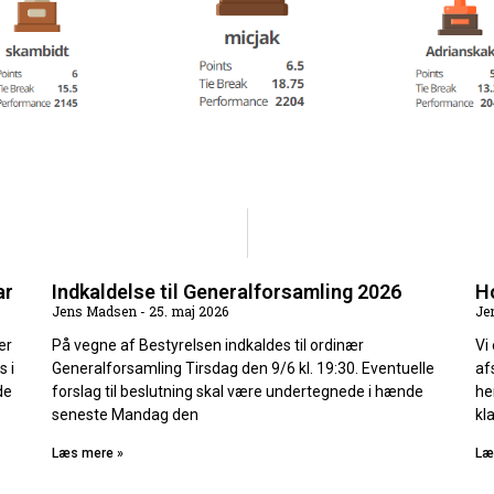
ar
Indkaldelse til Generalforsamling 2026
Ho
Jens Madsen
25. maj 2026
Je
er
På vegne af Bestyrelsen indkaldes til ordinær
Vi
s i
Generalforsamling Tirsdag den 9/6 kl. 19:30. Eventuelle
af
de
forslag til beslutning skal være undertegnede i hænde
he
seneste Mandag den
kl
Læs mere »
Læ