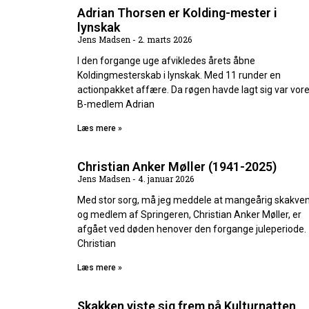
Adrian Thorsen er Kolding-mester i
lynskak
Jens Madsen
2. marts 2026
I den forgange uge afvikledes årets åbne
Koldingmesterskab i lynskak. Med 11 runder en
actionpakket affære. Da røgen havde lagt sig var vor
B-medlem Adrian
Læs mere »
Christian Anker Møller (1941-2025)
Jens Madsen
4. januar 2026
Med stor sorg, må jeg meddele at mangeårig skakve
og medlem af Springeren, Christian Anker Møller, er
afgået ved døden henover den forgange juleperiode.
Christian
Læs mere »
Skakken viste sig frem på Kulturnatten