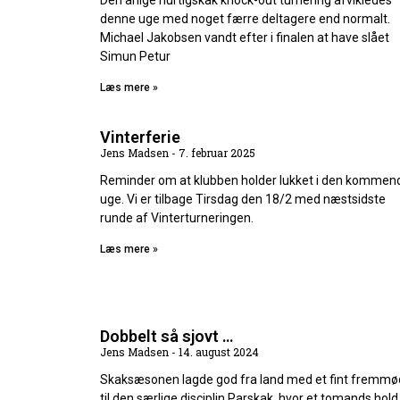
Den årlige hurtigskak knock-out turnering afvikledes
denne uge med noget færre deltagere end normalt.
Michael Jakobsen vandt efter i finalen at have slået
Simun Petur
Læs mere »
Vinterferie
Jens Madsen
7. februar 2025
Reminder om at klubben holder lukket i den kommen
uge. Vi er tilbage Tirsdag den 18/2 med næstsidste
runde af Vinterturneringen.
Læs mere »
Dobbelt så sjovt …
Jens Madsen
14. august 2024
Skaksæsonen lagde god fra land med et fint fremm
til den særlige disciplin Parskak, hvor et tomands hold