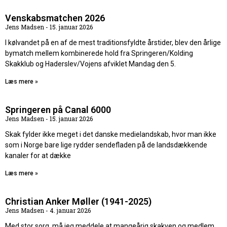
Venskabsmatchen 2026
Jens Madsen
15. januar 2026
I kølvandet på en af de mest traditionsfyldte årstider, blev den årlige
bymatch mellem kombinerede hold fra Springeren/Kolding
Skakklub og Haderslev/Vojens afviklet Mandag den 5.
Læs mere »
Springeren på Canal 6000
Jens Madsen
15. januar 2026
Skak fylder ikke meget i det danske medielandskab, hvor man ikke
som i Norge bare lige rydder sendefladen på de landsdækkende
kanaler for at dække
Læs mere »
Christian Anker Møller (1941-2025)
Jens Madsen
4. januar 2026
Med stor sorg, må jeg meddele at mangeårig skakven og medlem