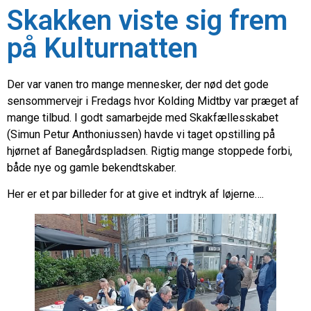
Skakken viste sig frem
på Kulturnatten
Der var vanen tro mange mennesker, der nød det gode
sensommervejr i Fredags hvor Kolding Midtby var præget af
mange tilbud. I godt samarbejde med Skakfællesskabet
(Simun Petur Anthoniussen) havde vi taget opstilling på
hjørnet af Banegårdspladsen. Rigtig mange stoppede forbi,
både nye og gamle bekendtskaber.
Her er et par billeder for at give et indtryk af løjerne….