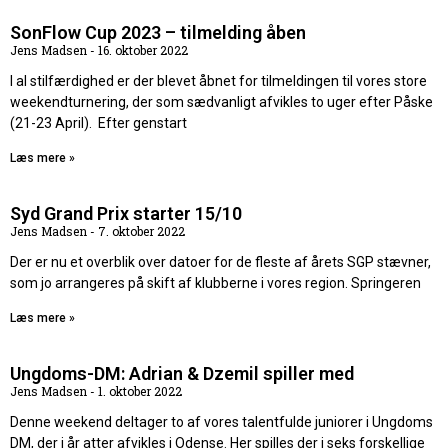
SonFlow Cup 2023 – tilmelding åben
Jens Madsen
16. oktober 2022
I al stilfærdighed er der blevet åbnet for tilmeldingen til vores store
weekendturnering, der som sædvanligt afvikles to uger efter Påske
(21-23 April). Efter genstart
Læs mere »
Syd Grand Prix starter 15/10
Jens Madsen
7. oktober 2022
Der er nu et overblik over datoer for de fleste af årets SGP stævner,
som jo arrangeres på skift af klubberne i vores region. Springeren
Læs mere »
Ungdoms-DM: Adrian & Dzemil spiller med
Jens Madsen
1. oktober 2022
Denne weekend deltager to af vores talentfulde juniorer i Ungdoms
DM, der i år atter afvikles i Odense. Her spilles der i seks forskellige