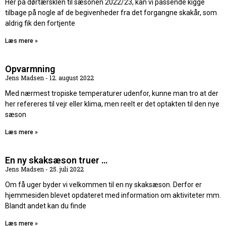
Her på dørtærsklen til sæsonen 2022/23, kan vi passende kigge
tilbage på nogle af de begivenheder fra det forgangne skakår, som
aldrig fik den fortjente
Læs mere »
Opvarmning
Jens Madsen
12. august 2022
Med nærmest tropiske temperaturer udenfor, kunne man tro at der
her refereres til vejr eller klima, men reelt er det optakten til den nye
sæson
Læs mere »
En ny skaksæson truer …
Jens Madsen
25. juli 2022
Om få uger byder vi velkommen til en ny skaksæson. Derfor er
hjemmesiden blevet opdateret med information om aktiviteter mm.
Blandt andet kan du finde
Læs mere »