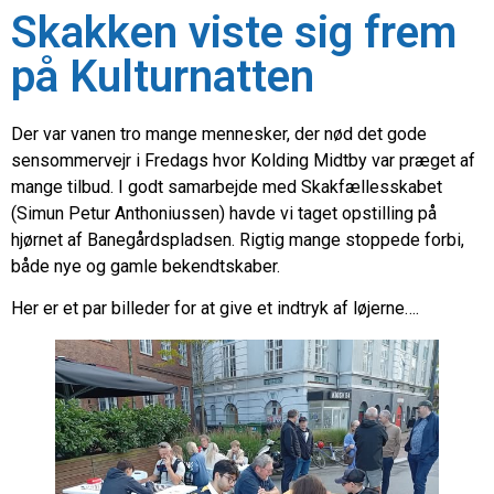
Skakken viste sig frem
på Kulturnatten
Der var vanen tro mange mennesker, der nød det gode
sensommervejr i Fredags hvor Kolding Midtby var præget af
mange tilbud. I godt samarbejde med Skakfællesskabet
(Simun Petur Anthoniussen) havde vi taget opstilling på
hjørnet af Banegårdspladsen. Rigtig mange stoppede forbi,
både nye og gamle bekendtskaber.
Her er et par billeder for at give et indtryk af løjerne….