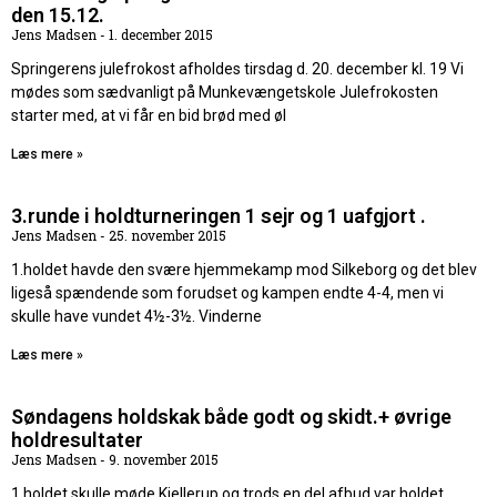
den 15.12.
Jens Madsen
1. december 2015
Springerens julefrokost afholdes tirsdag d. 20. december kl. 19 Vi
mødes som sædvanligt på Munkevængetskole Julefrokosten
starter med, at vi får en bid brød med øl
Læs mere »
3.runde i holdturneringen 1 sejr og 1 uafgjort .
Jens Madsen
25. november 2015
1.holdet havde den svære hjemmekamp mod Silkeborg og det blev
ligeså spændende som forudset og kampen endte 4-4, men vi
skulle have vundet 4½-3½. Vinderne
Læs mere »
Søndagens holdskak både godt og skidt.+ øvrige
holdresultater
Jens Madsen
9. november 2015
1.holdet skulle møde Kjellerup og trods en del afbud var holdet