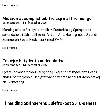
Læs mere »
Mission accomplished: Tre sejre af fire mulige!
Jens Madsen
14. december 2015
Mandag aftens fire dyster mellem Fredericia og Springerens
sekundahold faldt ud til vores fordel. I A-rækkens gruppe 2 vandt
Springeren 3 over Fredericia 3 med 3½-½.
Læs mere »
To sejre betyder to andenpladser
Jens Madsen
14. december 2015
Første- og andetholdet var søndag i Vejle for at møde hhv. Evans’
andet- og tredjehold. Udbyttet var en ventet sejr til førsteholdet og
en uventet sejr
Læs mere »
Tilmelding Springerens Julefrokost 2016-senest