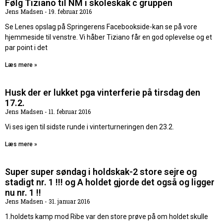
Følg Tiziano til NM i skoleskak c gruppen
Jens Madsen
19. februar 2016
Se Lenes opslag på Springerens Facebookside-kan se på vore
hjemmeside til venstre. Vi håber Tiziano får en god oplevelse og et
par point i det
Læs mere »
Husk der er lukket pga vinterferie på tirsdag den
17.2.
Jens Madsen
11. februar 2016
Vi ses igen til sidste runde i vinterturneringen den 23.2.
Læs mere »
Super super søndag i holdskak-2 store sejre og
stadigt nr. 1 !!! og A holdet gjorde det også og ligger
nu nr. 1 !!
Jens Madsen
31. januar 2016
1.holdets kamp mod Ribe var den store prøve på om holdet skulle