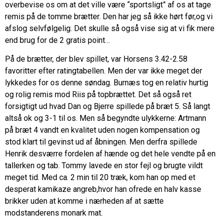
overbevise os om at det ville være “sportsligt” af os at tage
remis på de tomme brætter. Den har jeg så ikke hørt før,og vi
afslog selvfølgelig. Det skulle så også vise sig at vi fik mere
end brug for de 2 gratis point…
På de brætter, der blev spillet, var Horsens 3.42-2.58
favoritter efter ratingtabellen. Men der var ikke meget der
lykkedes for os denne søndag. Burnæs tog en relativ hurtig
og rolig remis mod Riis på topbrættet. Det så også ret
forsigtigt ud hvad Dan og Bjerre spillede på bræt 5. Så langt
altså ok og 3-1 til os. Men så begyndte ulykkerne: Artmann
på bræt 4 vandt en kvalitet uden nogen kompensation og
stod klart til gevinst ud af åbningen. Men derfra spillede
Henrik desværre fordelen af hænde og det hele vendte på en
tallerken og tab. Tommy lavede en stor fejl og brugte vildt
meget tid. Med ca. 2 min til 20 træk, kom han op med et
desperat kamikaze angreb,hvor han ofrede en halv kasse
brikker uden at komme i nærheden af at sætte
modstanderens monark mat.