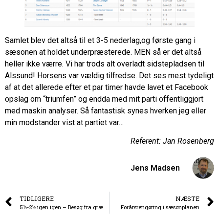
Samlet blev det altså til et 3-5 nederlag,og første gang i
sæsonen at holdet underpræsterede. MEN så er det altså
heller ikke værre. Vi har trods alt overladt sidstepladsen til
Alssund! Horsens var vældig tilfredse. Det ses mest tydeligt
af at det allerede efter et par timer havde lavet et Facebook
opslag om “triumfen” og endda med mit parti offentliggjort
med maskin analyser. Så fantastisk synes hverken jeg eller
min modstander vist at partiet var…
Referent: Jan Rosenberg
Jens Madsen
TIDLIGERE
NÆSTE
5½-2½ igen igen – Besøg fra grænselandet
Forårsrengøring i sæsonplanen