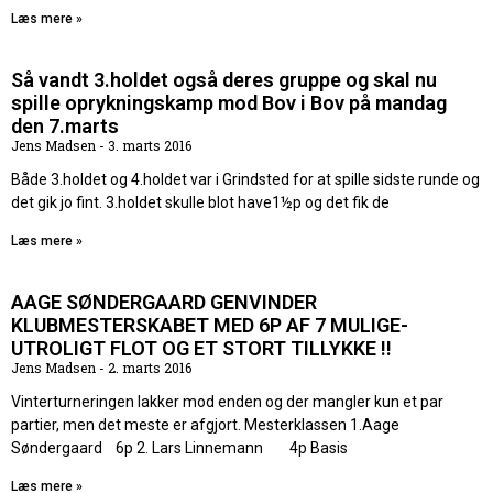
Læs mere »
Så vandt 3.holdet også deres gruppe og skal nu
spille oprykningskamp mod Bov i Bov på mandag
den 7.marts
Jens Madsen
3. marts 2016
Både 3.holdet og 4.holdet var i Grindsted for at spille sidste runde og
det gik jo fint. 3.holdet skulle blot have1½p og det fik de
Læs mere »
AAGE SØNDERGAARD GENVINDER
KLUBMESTERSKABET MED 6P AF 7 MULIGE-
UTROLIGT FLOT OG ET STORT TILLYKKE !!
Jens Madsen
2. marts 2016
Vinterturneringen lakker mod enden og der mangler kun et par
partier, men det meste er afgjort. Mesterklassen 1.Aage
Søndergaard 6p 2. Lars Linnemann 4p Basis
Læs mere »