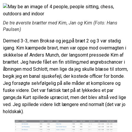
De tre øverste brætter med Kim, Jan og Kim (Foto: Hans
Paulsen)
Dermed 3-3, men Broksø og jeg,på bræt 2 og 3 var stadig
igang. Kim kæmpede bravt, men var oppe mod overmagten i
skikkelse af Anders Munch, der langsomt pressede Kim af
brættet. Jeg havde fået en fin stilling,med angrebschancer i
åbningen mod Schlott, men lige da jeg skulle blæse til storm,
begik jeg en banal sjuskefejl, der kostede officer for bonde.
Jeg forsøgte selvfølgelig på alle måder at komplicere og
fuske videre. Det var faktisk tæt på at lykkedes et par
gange,da Kurt spillede upræcist, men det blev altså ved lige
ved. Jeg spillede videre lidt længere end normalt (det var jo
holdskak).