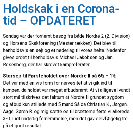
Holdskak i en Corona-
tid – OPDATERET
Søndag var der fornemt besøg fra både Nordre 2 (2. Division)
og Horsens Skakforening (Mester rækken). Det blev til
henholdsvis en sejr og et nederlag til vores helte. Nedenfor
gives ordet til henholdsvis Michael Jakobsen og Jan
Rosenberg, der har skrevet kampreferater:
Storsejr til Førsteholdet over Nordre II på 6½ – 1½
Det var med en vis form for nervøsitet at vi gik ind til
kampen, da holdet var meget afbudsramt. At vi alligevel vandt
stort må tilskrives det faktum at Nordre II grundet sygdom
og afbud kun stillede med 5 mand.Så da Christian K., Jørgen,
Aage, Søren R. og mig sætte os til brætterne førte vi allerede
3-0. Lidt underlig fornemmelse, men det gav selvfølgelig tro
på et godt resultat.