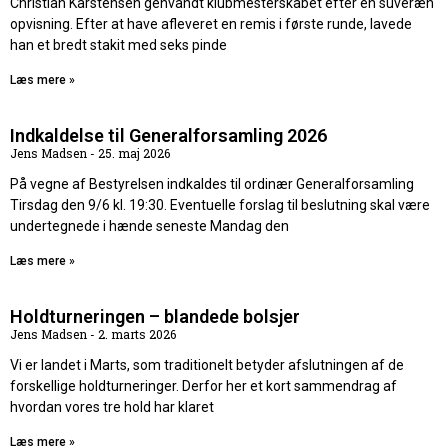
Christian Karstensen genvandt klubmesterskabet efter en suveræn
opvisning. Efter at have afleveret en remis i første runde, lavede
han et bredt stakit med seks pinde
Læs mere »
Indkaldelse til Generalforsamling 2026
Jens Madsen
25. maj 2026
På vegne af Bestyrelsen indkaldes til ordinær Generalforsamling
Tirsdag den 9/6 kl. 19:30. Eventuelle forslag til beslutning skal være
undertegnede i hænde seneste Mandag den
Læs mere »
Holdturneringen – blandede bolsjer
Jens Madsen
2. marts 2026
Vi er landet i Marts, som traditionelt betyder afslutningen af de
forskellige holdturneringer. Derfor her et kort sammendrag af
hvordan vores tre hold har klaret
Læs mere »