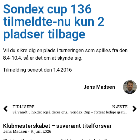
Sondex cup 136
tilmeldte-nu kun 2
pladser tilbage
Vil du sikre dig en plads i turneringen som spilles fra den
8.4-10.4, så er det om at skynde sig.
Tilmelding senest den 1.4.2016
Jens Madsen
TIDLIGERE
NÆSTE
Så vandt 3.holdet også deres gruppe og skal nu spille oprykningskamp mod Bov i Bov på mandag den 7.marts
Sondex Cup – fortsat ledige gratis overnatningsmuligheder
Klubmesterskabet – suverænt titelforsvar
Jens Madsen
9. juni 2026