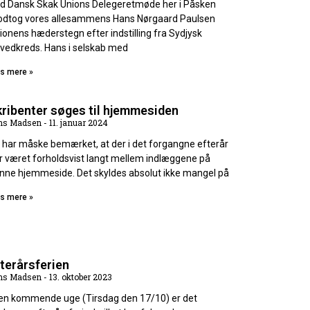
d Dansk Skak Unions Delegeretmøde her i Påsken
dtog vores allesammens Hans Nørgaard Paulsen
ionens hæderstegn efter indstilling fra Sydjysk
vedkreds. Hans i selskab med
s mere »
ribenter søges til hjemmesiden
ns Madsen
11. januar 2024
 har måske bemærket, at der i det forgangne efterår
r været forholdsvist langt mellem indlæggene på
nne hjemmeside. Det skyldes absolut ikke mangel på
s mere »
terårsferien
ns Madsen
13. oktober 2023
den kommende uge (Tirsdag den 17/10) er det