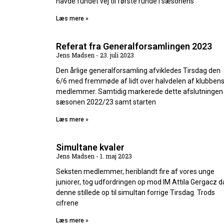
havde fundet vej til første runde i sæsonens
Læs mere »
Referat fra Generalforsamlingen 2023
Jens Madsen
23. juli 2023
Den årlige generalforsamling afvikledes Tirsdag den
6/6 med fremmøde af lidt over halvdelen af klubben
medlemmer. Samtidig markerede dette afslutningen
sæsonen 2022/23 samt starten
Læs mere »
Simultane kvaler
Jens Madsen
1. maj 2023
Seksten medlemmer, heriblandt fire af vores unge
juniorer, tog udfordringen op mod IM Attila Gergacz d
denne stillede op til simultan forrige Tirsdag. Trods
cifrene
Læs mere »