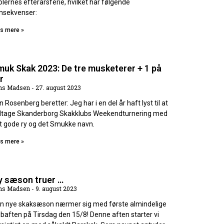
olernes efterårsferie, hvilket har følgende
nsekvenser:
s mere »
uk Skak 2023: De tre musketerer + 1 på
r
ns Madsen
27. august 2023
n Rosenberg beretter: Jeg har i en del år haft lyst til at
ltage Skanderborg Skakklubs Weekendturnering med
t gode ry og det Smukke navn.
s mere »
y sæson truer …
ns Madsen
9. august 2023
n nye skaksæson nærmer sig med første almindelige
ubaften på Tirsdag den 15/8! Denne aften starter vi