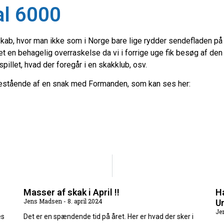
al 6000
kab, hvor man ikke som i Norge bare lige rydder sendefladen p
t en behagelig overraskelse da vi i forrige uge fik besøg af den
llet, hvad der foregår i en skakklub, osv.
rt bestående af en snak med Formanden, som kan ses her:
Masser af skak i April !!
H
Jens Madsen
8. april 2024
U
Je
es
Det er en spændende tid på året. Her er hvad der sker i