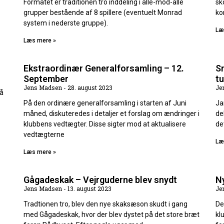
Formatet er traditionen tro inddeling i alle-mod-alle
sk
grupper bestående af 8 spillere (eventuelt Monrad
ko
system i nederste gruppe).
Læ
Læs mere »
Ekstraordinær Generalforsamling – 12.
Sm
September
tu
Jens Madsen
28. august 2023
Je
på
På den ordinære generalforsamling i starten af Juni
Ja
måned, diskuteredes i detaljer et forslag om ændringer i
de
klubbens vedtægter. Disse sigter mod at aktualisere
de
vedtægterne
Læ
Læs mere »
Gågadeskak – Vejrguderne blev snydt
N
Jens Madsen
13. august 2023
Je
Tradtionen tro, blev den nye skaksæson skudt i gang
De
med Gågadeskak, hvor der blev dystet på det store bræt
kl