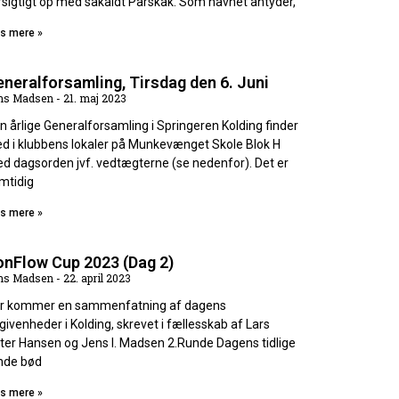
rsigtigt op med såkaldt Parskak. Som navnet antyder,
s mere »
neralforsamling, Tirsdag den 6. Juni
ns Madsen
21. maj 2023
n årlige Generalforsamling i Springeren Kolding finder
ed i klubbens lokaler på Munkevænget Skole Blok H
d dagsorden jvf. vedtægterne (se nedenfor). Det er
mtidig
s mere »
onFlow Cup 2023 (Dag 2)
ns Madsen
22. april 2023
r kommer en sammenfatning af dagens
givenheder i Kolding, skrevet i fællesskab af Lars
ter Hansen og Jens I. Madsen 2.Runde Dagens tidlige
nde bød
s mere »