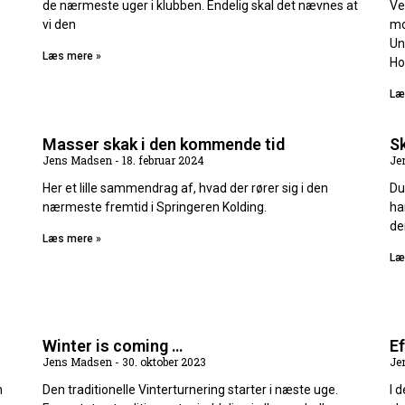
de nærmeste uger i klubben. Endelig skal det nævnes at
Ve
vi den
mo
Un
Læs mere »
Ho
Læ
Masser skak i den kommende tid
Sk
Jens Madsen
18. februar 2024
Je
Her et lille sammendrag af, hvad der rører sig i den
Du
nærmeste fremtid i Springeren Kolding.
ha
de
Læs mere »
Læ
Winter is coming …
Ef
Jens Madsen
30. oktober 2023
Je
h
Den traditionelle Vinterturnering starter i næste uge.
I 