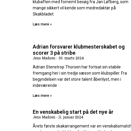
klubaften med fornemt besøg fra Jan Løfberg, som
mange sikkert vil kende som medredaktør på
Skakbladet.
Læs mere »
Adrian forsvarer klubmesterskabet og
scorer 3 på stribe
Jens Madsen
30. marts 2024
Adrian Stenstrop Thorsen har fortsat sin stabile
fremgang her i sin tredje sæson som klubspiller. Fra
begyndelsen var det store talent åbenlyst, men i
indeværende
Læs mere »
En venskabelig start på det nye år
Jens Madsen
11. januar 2024
Årets første skakarrangement var en venskabsmatc