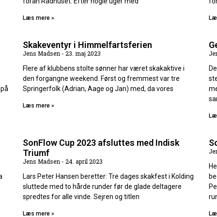
foran Rådhuset. Efter nogle uger med
fo
Læs mere »
Læ
Skakeventyr i Himmelfartsferien
Ge
Jens Madsen
23. maj 2023
Je
Flere af klubbens stolte sønner har været skakaktive i
De
s
den forgangne weekend. Først og fremmest var tre
st
 på
Springerfolk (Adrian, Aage og Jan) med, da vores
me
sa
Læs mere »
Læ
SonFlow Cup 2023 afsluttes med Indisk
S
Je
Triumf
Jens Madsen
24. april 2023
He
a
Lars Peter Hansen beretter: Tre dages skakfest i Kolding
be
sluttede med to hårde runder før de glade deltagere
Pe
spredtes for alle vinde. Sejren og titlen
ru
Læs mere »
Læ