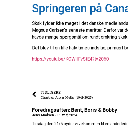
Springeren på Can
Skak fylder ikke meget i det danske medielands
Magnus Carlsen’s seneste meritter. Derfor var de
havde mange spørgsmål om rundt omkring skakspi
Det blev til en lille halv times indslag, primæ
https://youtu.be/KOWlIFvStE4?t=2060
TIDLIGERE
Christian Anker Møller (1941-2025)
Foredragsaften: Bent, Boris & Bobby
Jens Madsen
16. maj 2024
Tirsdag den 21/5 byder vi velkommen til en anderled