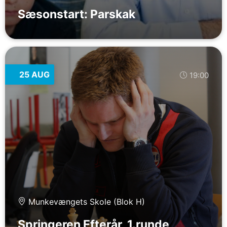
Sæsonstart: Parskak
25 AUG
19:00
Munkevængets Skole (Blok H)
Springeren Efterår, 1.runde