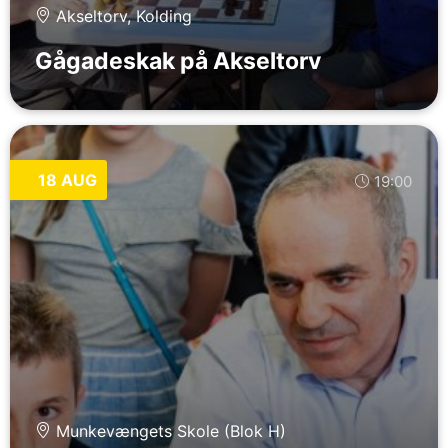
Akseltorv, Kolding
Gågadeskak på Akseltorv
18 AUG
19:00
Munkevængets Skole (Blok H)