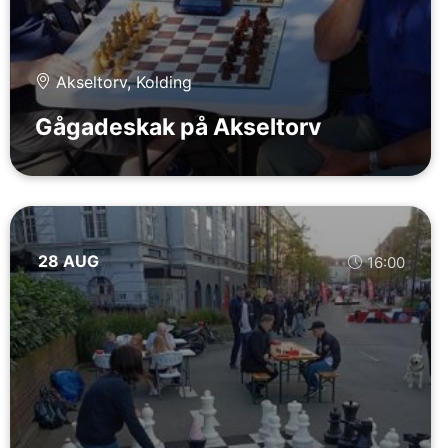
Akseltorv, Kolding
Gågadeskak på Akseltorv
28 AUG
16:00