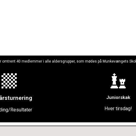
har omtrent 40 medlemmer i alle aldersgrupper, som mødes på Munkevængets Skole 
årsturnering
Juniorskak
Hver tirsdag!
ding/Resultater