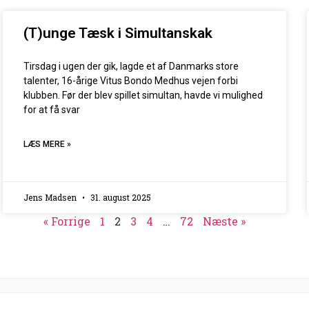
(T)unge Tæsk i Simultanskak
Tirsdag i ugen der gik, lagde et af Danmarks store
talenter, 16-årige Vitus Bondo Medhus vejen forbi
klubben. Før der blev spillet simultan, havde vi mulighed
for at få svar
LÆS MERE »
Jens Madsen
31. august 2025
« Forrige
1
2
3
4
…
72
Næste »