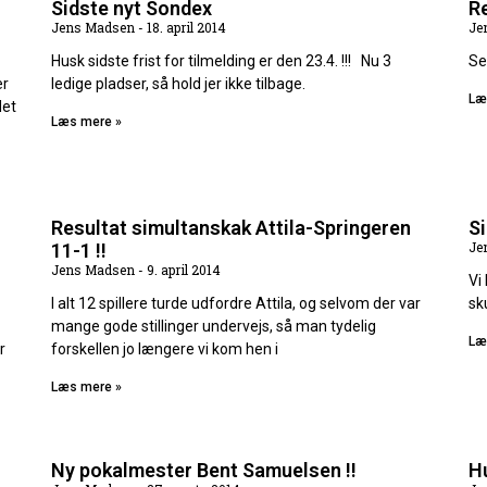
Sidste nyt Sondex
R
Jens Madsen
18. april 2014
Je
Husk sidste frist for tilmelding er den 23.4. !!! Nu 3
Se
er
ledige pladser, så hold jer ikke tilbage.
Læ
det
Læs mere »
Resultat simultanskak Attila-Springeren
Si
Je
11-1 !!
Jens Madsen
9. april 2014
Vi
I alt 12 spillere turde udfordre Attila, og selvom der var
sk
mange gode stillinger undervejs, så man tydelig
Læ
r
forskellen jo længere vi kom hen i
Læs mere »
Ny pokalmester Bent Samuelsen !!
Hu