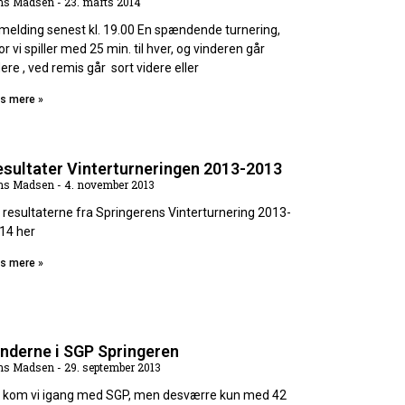
ns Madsen
23. marts 2014
lmelding senest kl. 19.00 En spændende turnering,
or vi spiller med 25 min. til hver, og vinderen går
dere , ved remis går sort videre eller
s mere »
sultater Vinterturneringen 2013-2013
ns Madsen
4. november 2013
 resultaterne fra Springerens Vinterturnering 2013-
14 her
s mere »
nderne i SGP Springeren
ns Madsen
29. september 2013
 kom vi igang med SGP, men desværre kun med 42