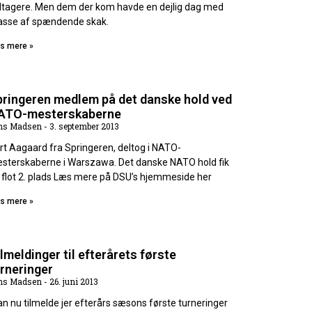
ltagere. Men dem der kom havde en dejlig dag med
sse af spændende skak.
s mere »
pringeren medlem på det danske hold ved
ATO-mesterskaberne
ns Madsen
3. september 2013
rt Aagaard fra Springeren, deltog i NATO-
sterskaberne i Warszawa. Det danske NATO hold fik
 flot 2. plads Læs mere på DSU’s hjemmeside her
s mere »
lmeldinger til efterårets første
rneringer
ns Madsen
26. juni 2013
kan nu tilmelde jer efterårs sæsons første turneringer