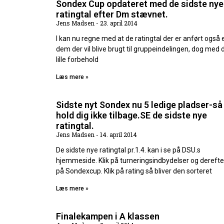
Sondex Cup opdateret med de sidste nye
ratingtal efter Dm stævnet.
Jens Madsen
23. april 2014
I kan nu regne med at de ratingtal der er anført også 
dem der vil blive brugt til gruppeindelingen, dog med 
lille forbehold
Læs mere »
Sidste nyt Sondex nu 5 ledige pladser-så
hold dig ikke tilbage.SE de sidste nye
ratingtal.
Jens Madsen
14. april 2014
De sidste nye ratingtal pr.1.4. kan i se på DSU.s
hjemmeside. Klik på turneringsindbydelser og derefte
på Sondexcup. Klik på rating så bliver den sorteret
Læs mere »
Finalekampen i A klassen