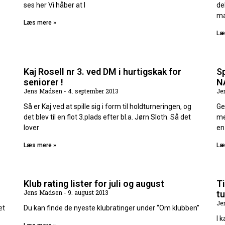
ses her Vi håber at I
de
ma
Læs mere »
Læ
Kaj Rosell nr 3. ved DM i hurtigskak for
S
seniorer !
N
Jens Madsen
4. september 2013
Je
Så er Kaj ved at spille sig i form til holdturneringen, og
Ge
det blev til en flot 3.plads efter bl.a. Jørn Sloth. Så det
me
lover
en
Læs mere »
Læ
Klub rating lister for juli og august
Ti
Jens Madsen
9. august 2013
tu
Je
æt
Du kan finde de nyeste klubratinger under “Om klubben”
I 