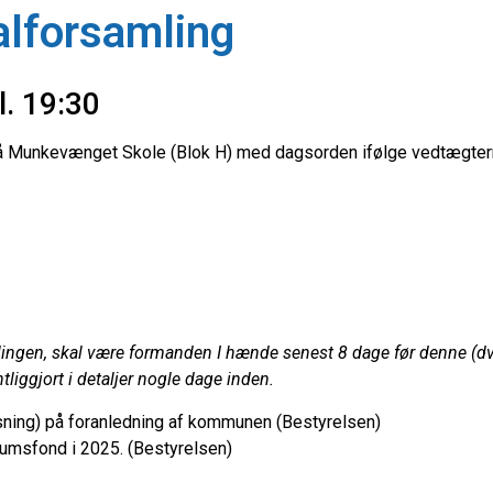
ralforsamling
l. 19:30
 på Munkevænget Skole (Blok H) med dagsorden ifølge vedtægter
ingen, skal være formanden I hænde senest 8 dage før denne (dvs
tliggjort i detaljer nogle dage inden.
sning) på foranledning af kommunen (Bestyrelsen)
æumsfond i 2025. (Bestyrelsen)