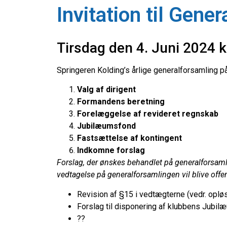
Invitation til Gene
Tirsdag den 4. Juni 2024 k
Springeren Kolding’s årlige generalforsamling
Valg af dirigent
Formandens beretning
Forelæggelse af revideret regnskab
Jubilæumsfond
Fastsættelse af kontingent
Indkomne forslag
Forslag, der ønskes behandlet på generalforsaml
vedtagelse på generalforsamlingen vil blive offen
Revision af §15 i vedtægterne (vedr. oplø
Forslag til disponering af klubbens Jubil
??