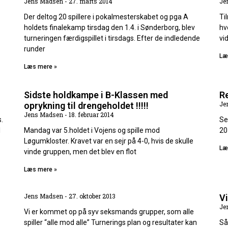
Jens Madsen
27. marts 2014
Je
Der deltog 20 spillere i pokalmesterskabet og pga A
Ti
holdets finalekamp tirsdag den 1.4. i Sønderborg, blev
hv
turneringen færdigspillet i tirsdags. Efter de indledende
vi
runder
Læ
Læs mere »
Sidste holdkampe i B-Klassen med
Re
Je
oprykning til drengeholdet !!!!!
Jens Madsen
18. februar 2014
.
Se
l
Mandag var 5.holdet i Vojens og spille mod
20
Løgumkloster. Kravet var en sejr på 4-0, hvis de skulle
Læ
vinde gruppen, men det blev en flot
Læs mere »
Jens Madsen
27. oktober 2013
Vi
Je
Vi er kommet op på syv seksmands grupper, som alle
spiller “alle mod alle” Turnerings plan og resultater kan
Så