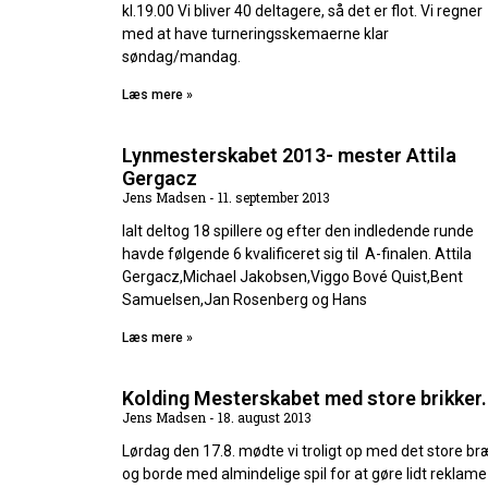
kl.19.00 Vi bliver 40 deltagere, så det er flot. Vi regner
med at have turneringsskemaerne klar
søndag/mandag.
Læs mere »
Lynmesterskabet 2013- mester Attila
Gergacz
Jens Madsen
11. september 2013
Ialt deltog 18 spillere og efter den indledende runde
havde følgende 6 kvalificeret sig til A-finalen. Attila
Gergacz,Michael Jakobsen,Viggo Bové Quist,Bent
Samuelsen,Jan Rosenberg og Hans
Læs mere »
Kolding Mesterskabet med store brikker.
Jens Madsen
18. august 2013
Lørdag den 17.8. mødte vi troligt op med det store br
og borde med almindelige spil for at gøre lidt reklame