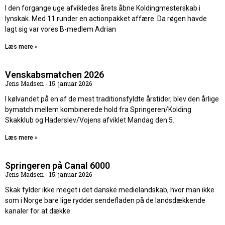
I den forgange uge afvikledes årets åbne Koldingmesterskab i
lynskak. Med 11 runder en actionpakket affære. Da røgen havde
lagt sig var vores B-medlem Adrian
Læs mere »
Venskabsmatchen 2026
Jens Madsen
15. januar 2026
I kølvandet på en af de mest traditionsfyldte årstider, blev den årlige
bymatch mellem kombinerede hold fra Springeren/Kolding
Skakklub og Haderslev/Vojens afviklet Mandag den 5.
Læs mere »
Springeren på Canal 6000
Jens Madsen
15. januar 2026
Skak fylder ikke meget i det danske medielandskab, hvor man ikke
som i Norge bare lige rydder sendefladen på de landsdækkende
kanaler for at dække