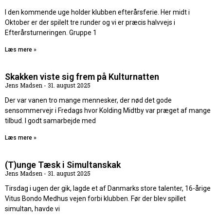
I den kommende uge holder klubben efterårsferie. Her midt i
Oktober er der spilelt tre runder og vi er præcis halvvejs i
Efterårsturneringen. Gruppe 1
Læs mere »
Skakken viste sig frem på Kulturnatten
Jens Madsen
31. august 2025
Der var vanen tro mange mennesker, der nød det gode
sensommervejr i Fredags hvor Kolding Midtby var præget af mange
tilbud. I godt samarbejde med
Læs mere »
(T)unge Tæsk i Simultanskak
Jens Madsen
31. august 2025
Tirsdag i ugen der gik, lagde et af Danmarks store talenter, 16-årige
Vitus Bondo Medhus vejen forbi klubben. Før der blev spillet
simultan, havde vi