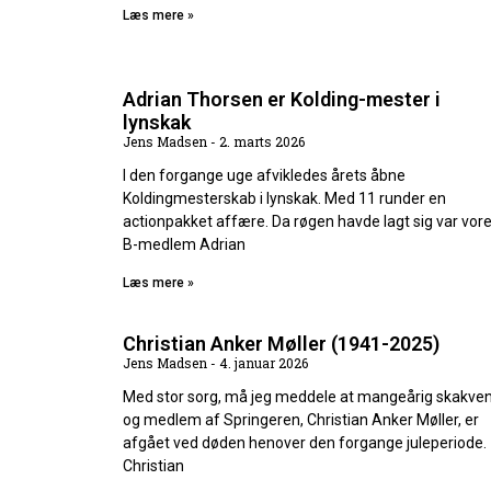
Læs mere »
Adrian Thorsen er Kolding-mester i
lynskak
Jens Madsen
2. marts 2026
I den forgange uge afvikledes årets åbne
Koldingmesterskab i lynskak. Med 11 runder en
actionpakket affære. Da røgen havde lagt sig var vor
B-medlem Adrian
Læs mere »
Christian Anker Møller (1941-2025)
Jens Madsen
4. januar 2026
Med stor sorg, må jeg meddele at mangeårig skakve
og medlem af Springeren, Christian Anker Møller, er
afgået ved døden henover den forgange juleperiode.
Christian