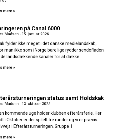
aret
s mere »
pringeren på Canal 6000
ns Madsen
15. januar 2026
ak fylder ikke meget i det danske medielandskab,
or man ikke som i Norge bare lige rydder sendefladen
 de landsdækkende kanaler for at dække
s mere »
fterårsturneringen status samt Holdskak
ns Madsen
12. oktober 2025
den kommende uge holder klubben efterårsferie. Her
dt i Oktober er der spilelt tre runder og vi er præcis
lvvejs i Efterårsturneringen. Gruppe 1
s mere »