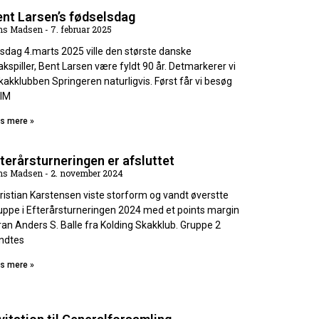
nt Larsen’s fødselsdag
ns Madsen
7. februar 2025
rsdag 4.marts 2025 ville den største danske
akspiller, Bent Larsen være fyldt 90 år. Detmarkerer vi
Skakklubben Springeren naturligvis. Først får vi besøg
 IM
s mere »
terårsturneringen er afsluttet
ns Madsen
2. november 2024
ristian Karstensen viste storform og vandt øverstte
uppe i Efterårsturneringen 2024 med et points margin
ran Anders S. Balle fra Kolding Skakklub. Gruppe 2
ndtes
s mere »