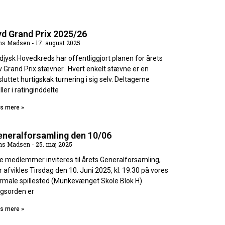
d Grand Prix 2025/26
ns Madsen
17. august 2025
djysk Hovedkreds har offentliggjort planen for årets
v Grand Prix stævner. Hvert enkelt stævne er en
sluttet hurtigskak turnering i sig selv. Deltagerne
ller i ratinginddelte
s mere »
eneralforsamling den 10/06
ns Madsen
25. maj 2025
le medlemmer inviteres til årets Generalforsamling,
r afvikles Tirsdag den 10. Juni 2025, kl. 19:30 på vores
rmale spillested (Munkevænget Skole Blok H).
gsorden er
s mere »