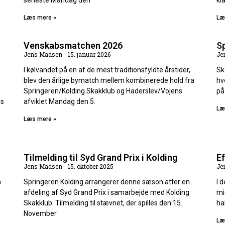
seneste Mandag den
kl
Læs mere »
Læ
Venskabsmatchen 2026
S
Jens Madsen
15. januar 2026
Je
I kølvandet på en af de mest traditionsfyldte årstider,
Sk
blev den årlige bymatch mellem kombinerede hold fra
hv
Springeren/Kolding Skakklub og Haderslev/Vojens
på
es
afviklet Mandag den 5.
Læ
Læs mere »
Tilmelding til Syd Grand Prix i Kolding
E
Jens Madsen
15. oktober 2025
Je
n
Springeren Kolding arrangerer denne sæson atter en
I 
afdeling af Syd Grand Prix i samarbejde med Kolding
mi
Skakklub. Tilmelding til stævnet, der spilles den 15.
ha
November
Læ