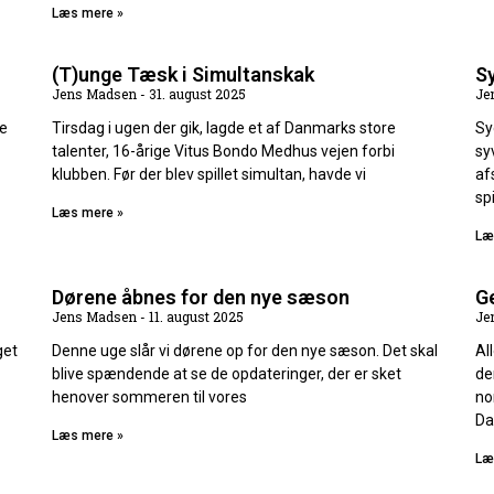
Læs mere »
(T)unge Tæsk i Simultanskak
Sy
Jens Madsen
31. august 2025
Je
de
Tirsdag i ugen der gik, lagde et af Danmarks store
Sy
talenter, 16-årige Vitus Bondo Medhus vejen forbi
sy
klubben. Før der blev spillet simultan, havde vi
af
spi
Læs mere »
Læ
Dørene åbnes for den nye sæson
G
Jens Madsen
11. august 2025
Je
get
Denne uge slår vi dørene op for den nye sæson. Det skal
Al
blive spændende at se de opdateringer, der er sket
de
henover sommeren til vores
no
Da
Læs mere »
Læ