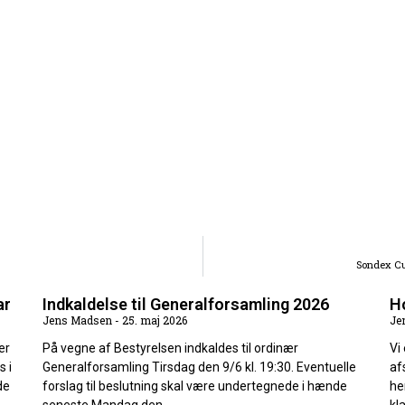
Sondex Cu
ar
Indkaldelse til Generalforsamling 2026
Ho
Jens Madsen
25. maj 2026
Je
er
På vegne af Bestyrelsen indkaldes til ordinær
Vi
s i
Generalforsamling Tirsdag den 9/6 kl. 19:30. Eventuelle
af
de
forslag til beslutning skal være undertegnede i hænde
he