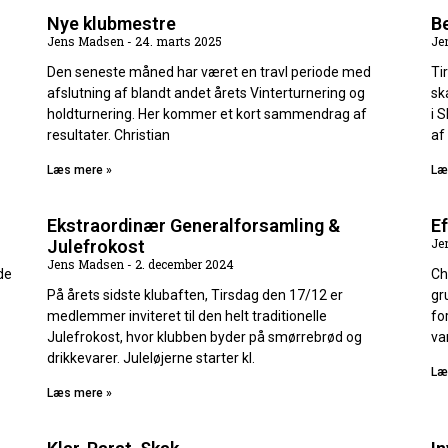
Nye klubmestre
Be
Jens Madsen
24. marts 2025
Je
Den seneste måned har været en travl periode med
Ti
afslutning af blandt andet årets Vinterturnering og
sk
holdturnering. Her kommer et kort sammendrag af
i 
resultater. Christian
af
Læs mere »
Læ
Ekstraordinær Generalforsamling &
Ef
Je
Julefrokost
Jens Madsen
2. december 2024
de
Ch
På årets sidste klubaften, Tirsdag den 17/12 er
gr
medlemmer inviteret til den helt traditionelle
fo
Julefrokost, hvor klubben byder på smørrebrød og
va
drikkevarer. Juleløjerne starter kl.
Læ
Læs mere »