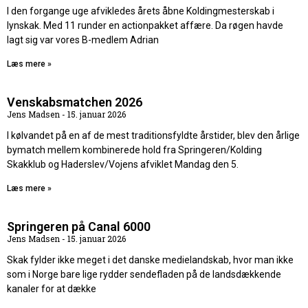
I den forgange uge afvikledes årets åbne Koldingmesterskab i
lynskak. Med 11 runder en actionpakket affære. Da røgen havde
lagt sig var vores B-medlem Adrian
Læs mere »
Venskabsmatchen 2026
Jens Madsen
15. januar 2026
I kølvandet på en af de mest traditionsfyldte årstider, blev den årlige
bymatch mellem kombinerede hold fra Springeren/Kolding
Skakklub og Haderslev/Vojens afviklet Mandag den 5.
Læs mere »
Springeren på Canal 6000
Jens Madsen
15. januar 2026
Skak fylder ikke meget i det danske medielandskab, hvor man ikke
som i Norge bare lige rydder sendefladen på de landsdækkende
kanaler for at dække