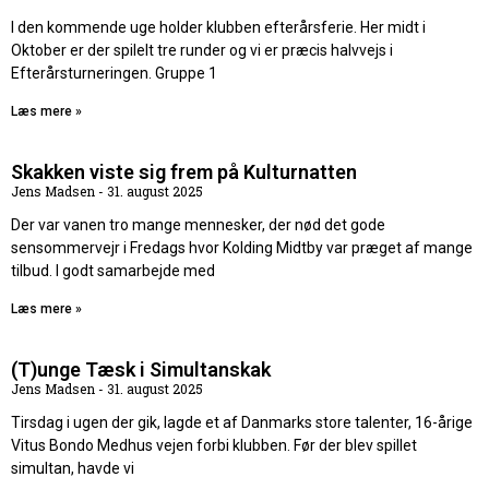
I den kommende uge holder klubben efterårsferie. Her midt i
Oktober er der spilelt tre runder og vi er præcis halvvejs i
Efterårsturneringen. Gruppe 1
Læs mere »
Skakken viste sig frem på Kulturnatten
Jens Madsen
31. august 2025
Der var vanen tro mange mennesker, der nød det gode
sensommervejr i Fredags hvor Kolding Midtby var præget af mange
tilbud. I godt samarbejde med
Læs mere »
(T)unge Tæsk i Simultanskak
Jens Madsen
31. august 2025
Tirsdag i ugen der gik, lagde et af Danmarks store talenter, 16-årige
Vitus Bondo Medhus vejen forbi klubben. Før der blev spillet
simultan, havde vi