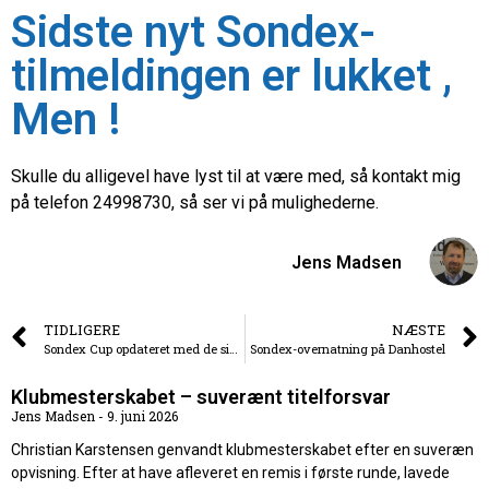
Sidste nyt Sondex-
tilmeldingen er lukket ,
Men !
Skulle du alligevel have lyst til at være med, så kontakt mig
på telefon 24998730, så ser vi på mulighederne.
Jens Madsen
TIDLIGERE
NÆSTE
Sondex Cup opdateret med de sidste nye ratingtal efter Dm stævnet.
Sondex-overnatning på Danhostel
Klubmesterskabet – suverænt titelforsvar
Jens Madsen
9. juni 2026
Christian Karstensen genvandt klubmesterskabet efter en suveræn
opvisning. Efter at have afleveret en remis i første runde, lavede