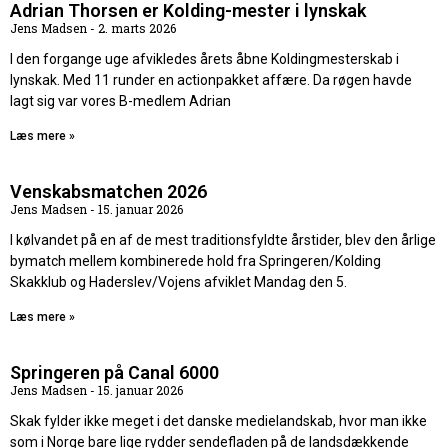
Adrian Thorsen er Kolding-mester i lynskak
Jens Madsen
2. marts 2026
I den forgange uge afvikledes årets åbne Koldingmesterskab i
lynskak. Med 11 runder en actionpakket affære. Da røgen havde
lagt sig var vores B-medlem Adrian
Læs mere »
Venskabsmatchen 2026
Jens Madsen
15. januar 2026
I kølvandet på en af de mest traditionsfyldte årstider, blev den årlige
bymatch mellem kombinerede hold fra Springeren/Kolding
Skakklub og Haderslev/Vojens afviklet Mandag den 5.
Læs mere »
Springeren på Canal 6000
Jens Madsen
15. januar 2026
Skak fylder ikke meget i det danske medielandskab, hvor man ikke
som i Norge bare lige rydder sendefladen på de landsdækkende