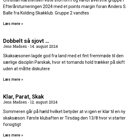
Christian Karstensen viste storform og vandt øverstte gruppe i
Efterårsturneringen 2024 med et points margin foran Anders S.
Balle fra Kolding Skakklub. Gruppe 2 vandtes
Læs mere »
Dobbelt så sjovt …
Jens Madsen
14. august 2024
Skaksæsonen lagde god fra land med et fint fremmøde til den
særlige disciplin Parskak, hvor et tomands hold trækker på skift
uden at måtte diskutere
Læs mere »
Klar, Parat, Skak
Jens Madsen
12. august 2024
Sommeren går på hæld hvilket betyder at vi igen er klar til en ny
skaksæson. Første klubaften er Tirsdag den 13/8 hvor vi starter
forsigtigt
Læs mere »