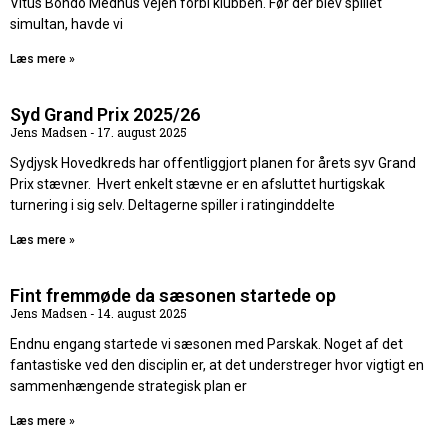
Vitus Bondo Medhus vejen forbi klubben. Før der blev spillet
simultan, havde vi
Læs mere »
Syd Grand Prix 2025/26
Jens Madsen
17. august 2025
Sydjysk Hovedkreds har offentliggjort planen for årets syv Grand
Prix stævner. Hvert enkelt stævne er en afsluttet hurtigskak
turnering i sig selv. Deltagerne spiller i ratinginddelte
Læs mere »
Fint fremmøde da sæsonen startede op
Jens Madsen
14. august 2025
Endnu engang startede vi sæsonen med Parskak. Noget af det
fantastiske ved den disciplin er, at det understreger hvor vigtigt en
sammenhængende strategisk plan er
Læs mere »