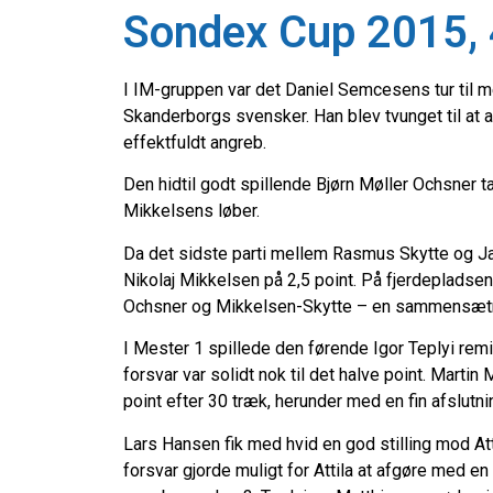
Sondex Cup 2015, 
I IM-gruppen var det Daniel Semcesens tur til me
Skanderborgs svensker. Han blev tvunget til at af
effektfuldt angreb.
Den hidtil godt spillende Bjørn Møller Ochsner t
Mikkelsens løber.
Da det sidste parti mellem Rasmus Skytte og Ja
Nikolaj Mikkelsen på 2,5 point. På fjerdeplads
Ochsner og Mikkelsen-Skytte – en sammensætning 
I Mester 1 spillede den førende Igor Teplyi rem
forsvar var solidt nok til det halve point. Mart
point efter 30 træk, herunder med en fin afslutni
Lars Hansen fik med hvid en god stilling mod Att
forsvar gjorde muligt for Attila at afgøre med e