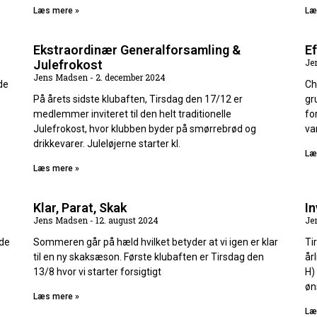
Læs mere »
Læ
Ekstraordinær Generalforsamling &
Ef
Je
Julefrokost
Jens Madsen
2. december 2024
de
Ch
På årets sidste klubaften, Tirsdag den 17/12 er
gr
medlemmer inviteret til den helt traditionelle
fo
Julefrokost, hvor klubben byder på smørrebrød og
va
drikkevarer. Juleløjerne starter kl.
Læ
Læs mere »
Klar, Parat, Skak
In
Jens Madsen
12. august 2024
Je
øde
Sommeren går på hæld hvilket betyder at vi igen er klar
Ti
til en ny skaksæson. Første klubaften er Tirsdag den
år
13/8 hvor vi starter forsigtigt
H)
øn
Læs mere »
Læ