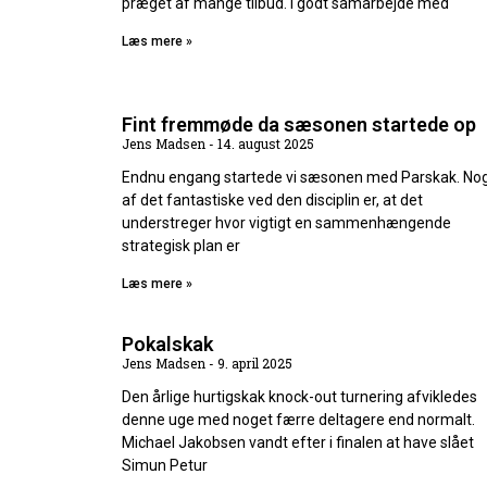
præget af mange tilbud. I godt samarbejde med
Læs mere »
Fint fremmøde da sæsonen startede op
Jens Madsen
14. august 2025
Endnu engang startede vi sæsonen med Parskak. No
af det fantastiske ved den disciplin er, at det
understreger hvor vigtigt en sammenhængende
strategisk plan er
Læs mere »
Pokalskak
Jens Madsen
9. april 2025
Den årlige hurtigskak knock-out turnering afvikledes
denne uge med noget færre deltagere end normalt.
Michael Jakobsen vandt efter i finalen at have slået
Simun Petur