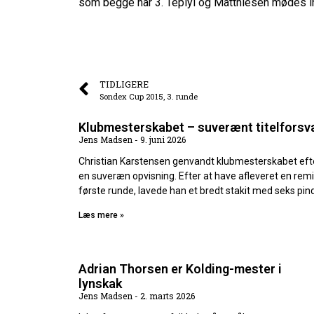
som begge har 3. Teplyi og Matthiesen mødes in
TIDLIGERE
Sondex Cup 2015, 3. runde
Klubmesterskabet – suverænt titelforsv
Jens Madsen
9. juni 2026
Christian Karstensen genvandt klubmesterskabet eft
en suveræn opvisning. Efter at have afleveret en remi
første runde, lavede han et bredt stakit med seks pin
Læs mere »
Adrian Thorsen er Kolding-mester i
lynskak
Jens Madsen
2. marts 2026