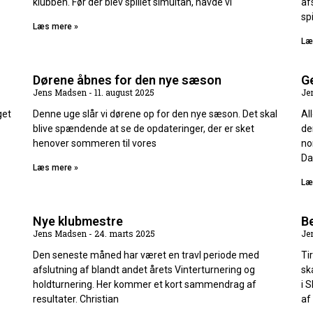
klubben. Før der blev spillet simultan, havde vi
af
spi
Læs mere »
Læ
Dørene åbnes for den nye sæson
G
Jens Madsen
11. august 2025
Je
get
Denne uge slår vi dørene op for den nye sæson. Det skal
Al
blive spændende at se de opdateringer, der er sket
de
henover sommeren til vores
no
Da
Læs mere »
Læ
Nye klubmestre
Be
Jens Madsen
24. marts 2025
Je
Den seneste måned har været en travl periode med
Ti
afslutning af blandt andet årets Vinterturnering og
sk
holdturnering. Her kommer et kort sammendrag af
i 
resultater. Christian
af