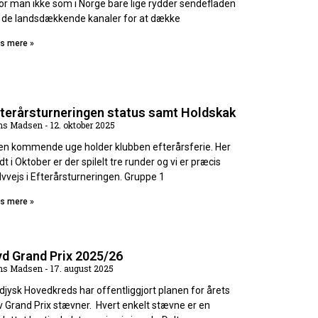
or man ikke som i Norge bare lige rydder sendefladen
 de landsdækkende kanaler for at dække
s mere »
fterårsturneringen status samt Holdskak
ns Madsen
12. oktober 2025
den kommende uge holder klubben efterårsferie. Her
dt i Oktober er der spilelt tre runder og vi er præcis
lvvejs i Efterårsturneringen. Gruppe 1
s mere »
d Grand Prix 2025/26
ns Madsen
17. august 2025
djysk Hovedkreds har offentliggjort planen for årets
v Grand Prix stævner. Hvert enkelt stævne er en