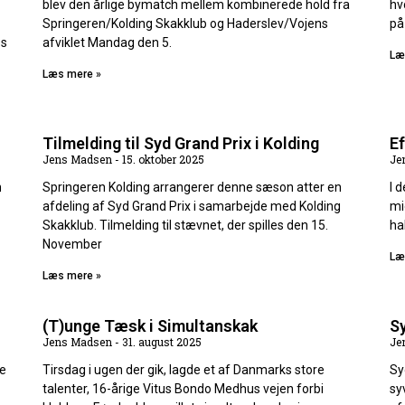
blev den årlige bymatch mellem kombinerede hold fra
hv
Springeren/Kolding Skakklub og Haderslev/Vojens
på
es
afviklet Mandag den 5.
Læ
Læs mere »
Tilmelding til Syd Grand Prix i Kolding
E
Jens Madsen
15. oktober 2025
Je
n
Springeren Kolding arrangerer denne sæson atter en
I 
afdeling af Syd Grand Prix i samarbejde med Kolding
mi
Skakklub. Tilmelding til stævnet, der spilles den 15.
ha
November
Læ
Læs mere »
(T)unge Tæsk i Simultanskak
Sy
Jens Madsen
31. august 2025
Je
de
Tirsdag i ugen der gik, lagde et af Danmarks store
Sy
talenter, 16-årige Vitus Bondo Medhus vejen forbi
sy