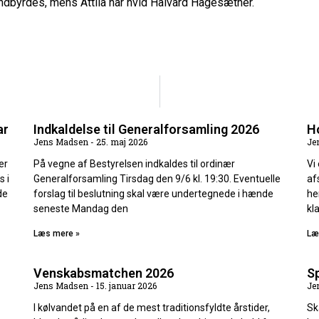
dbyrdes, mens Attila har hvid Halvard Hagesæther.
ar
Indkaldelse til Generalforsamling 2026
Ho
Jens Madsen
25. maj 2026
Je
er
På vegne af Bestyrelsen indkaldes til ordinær
Vi
s i
Generalforsamling Tirsdag den 9/6 kl. 19:30. Eventuelle
af
de
forslag til beslutning skal være undertegnede i hænde
he
seneste Mandag den
kl
Læs mere »
Læ
Venskabsmatchen 2026
S
Jens Madsen
15. januar 2026
Je
I kølvandet på en af de mest traditionsfyldte årstider,
Sk