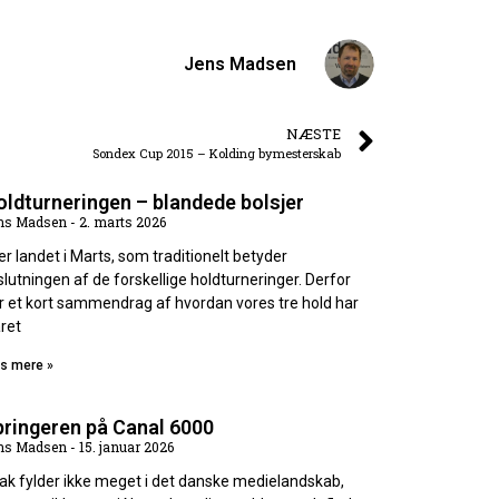
Jens Madsen
NÆSTE
Sondex Cup 2015 – Kolding bymesterskab
ldturneringen – blandede bolsjer
ns Madsen
2. marts 2026
 er landet i Marts, som traditionelt betyder
slutningen af de forskellige holdturneringer. Derfor
r et kort sammendrag af hvordan vores tre hold har
aret
s mere »
pringeren på Canal 6000
ns Madsen
15. januar 2026
ak fylder ikke meget i det danske medielandskab,