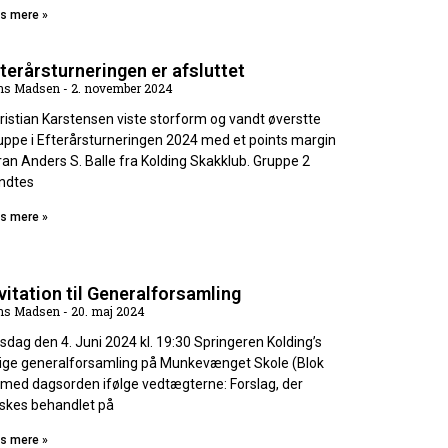
s mere »
terårsturneringen er afsluttet
ns Madsen
2. november 2024
ristian Karstensen viste storform og vandt øverstte
uppe i Efterårsturneringen 2024 med et points margin
ran Anders S. Balle fra Kolding Skakklub. Gruppe 2
ndtes
s mere »
vitation til Generalforsamling
ns Madsen
20. maj 2024
rsdag den 4. Juni 2024 kl. 19:30 Springeren Kolding’s
lige generalforsamling på Munkevænget Skole (Blok
 med dagsorden ifølge vedtægterne: Forslag, der
skes behandlet på
s mere »