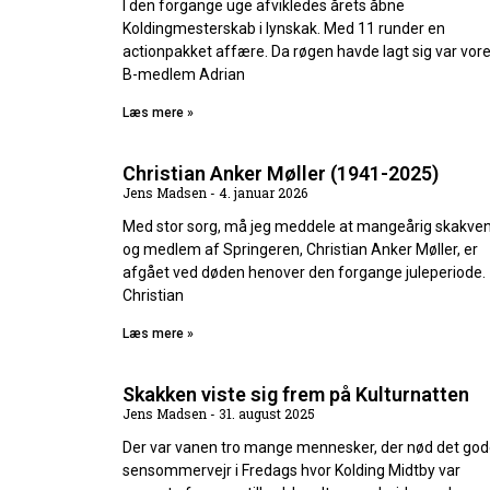
I den forgange uge afvikledes årets åbne
Koldingmesterskab i lynskak. Med 11 runder en
actionpakket affære. Da røgen havde lagt sig var vor
B-medlem Adrian
Læs mere »
Christian Anker Møller (1941-2025)
Jens Madsen
4. januar 2026
Med stor sorg, må jeg meddele at mangeårig skakve
og medlem af Springeren, Christian Anker Møller, er
afgået ved døden henover den forgange juleperiode.
Christian
Læs mere »
Skakken viste sig frem på Kulturnatten
Jens Madsen
31. august 2025
Der var vanen tro mange mennesker, der nød det go
sensommervejr i Fredags hvor Kolding Midtby var