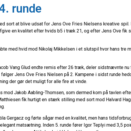
4. runde
d sort at blive udsat for Jens Ove Fries Nielsens kreative spil. 
give en kvalitet efter hvids b5 i træk 21, og efter Jens Ove fik s
abte med hvid mod Nikolaj Mikkelsen i et slutspil hvor hans tre m
cob Vang Glud endte remis efter 26 træk, deler sidstnævnte nu
en følger Jens Ove Fries Nielsen på 2. Kampene i sidst runde he
der gør det muligt for alle fire at vinde.
is mod Jakob Aabling-Thomsen, som dermed kom på tavlen efter tre
in Matthiesen fik hurtigt en stærk stilling med sort mod Halvard H
ng.
ila Gergacz og førte sågar med en kvalitet, men hans tidsforbrug
n elegant matsætning. Inden 5. runde fører Igor Teplyi med 3,5 po