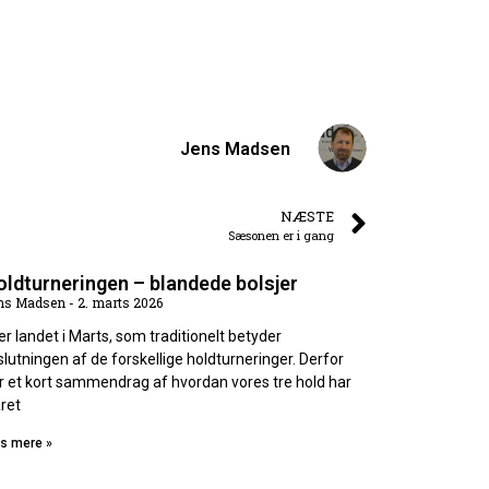
Jens Madsen
NÆSTE
Sæsonen er i gang
ldturneringen – blandede bolsjer
ns Madsen
2. marts 2026
 er landet i Marts, som traditionelt betyder
slutningen af de forskellige holdturneringer. Derfor
r et kort sammendrag af hvordan vores tre hold har
aret
s mere »