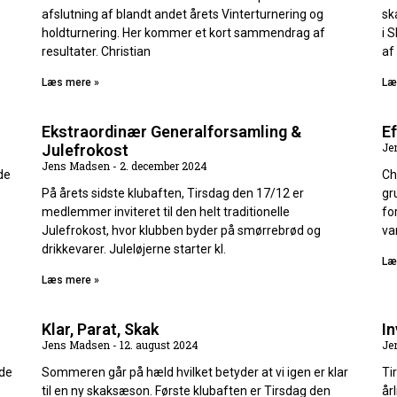
afslutning af blandt andet årets Vinterturnering og
sk
holdturnering. Her kommer et kort sammendrag af
i 
resultater. Christian
af
Læs mere »
Læ
Ekstraordinær Generalforsamling &
Ef
Je
Julefrokost
Jens Madsen
2. december 2024
de
Ch
På årets sidste klubaften, Tirsdag den 17/12 er
gr
medlemmer inviteret til den helt traditionelle
fo
Julefrokost, hvor klubben byder på smørrebrød og
va
drikkevarer. Juleløjerne starter kl.
Læ
Læs mere »
Klar, Parat, Skak
In
Jens Madsen
12. august 2024
Je
øde
Sommeren går på hæld hvilket betyder at vi igen er klar
Ti
til en ny skaksæson. Første klubaften er Tirsdag den
år