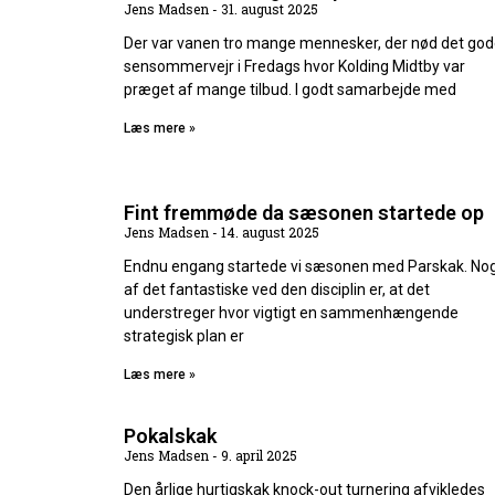
Jens Madsen
31. august 2025
Der var vanen tro mange mennesker, der nød det go
sensommervejr i Fredags hvor Kolding Midtby var
præget af mange tilbud. I godt samarbejde med
Læs mere »
Fint fremmøde da sæsonen startede op
Jens Madsen
14. august 2025
Endnu engang startede vi sæsonen med Parskak. No
af det fantastiske ved den disciplin er, at det
understreger hvor vigtigt en sammenhængende
strategisk plan er
Læs mere »
Pokalskak
Jens Madsen
9. april 2025
Den årlige hurtigskak knock-out turnering afvikledes