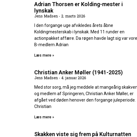
Adrian Thorsen er Kolding-mester i
lynskak
Jens Madsen
2. marts 2026
I den forgange uge afvikledes årets åbne
Koldingmesterskab i lynskak. Med 11 runder en
actionpakket affære. Da røgen havde lagt sig var vor
B-medlem Adrian
Læs mere »
Christian Anker Møller (1941-2025)
Jens Madsen
4. januar 2026
Med stor sorg, må jeg meddele at mangeårig skakve
og medlem af Springeren, Christian Anker Møller, er
afgået ved døden henover den forgange juleperiode.
Christian
Læs mere »
Skakken viste sig frem på Kulturnatten