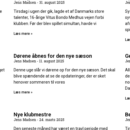
Jens Madsen
31. august 2025
Je
de
Tirsdag i ugen der gik, lagde et af Danmarks store
Sy
talenter, 16-årige Vitus Bondo Medhus vejen forbi
sy
klubben. Før der blev spillet simultan, havde vi
af
spi
Læs mere »
Læ
Dørene åbnes for den nye sæson
G
Jens Madsen
11. august 2025
Je
get
Denne uge slår vi dørene op for den nye sæson. Det skal
Al
blive spændende at se de opdateringer, der er sket
de
henover sommeren til vores
no
Da
Læs mere »
Læ
Nye klubmestre
Be
Jens Madsen
24. marts 2025
Je
Den seneste måned har været en travl periode med
Ti