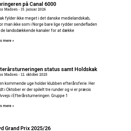
pringeren på Canal 6000
ns Madsen
15. januar 2026
ak fylder ikke meget i det danske medielandskab,
or man ikke som i Norge bare lige rydder sendefladen
 de landsdækkende kanaler for at dække
s mere »
fterårsturneringen status samt Holdskak
ns Madsen
12. oktober 2025
den kommende uge holder klubben efterårsferie. Her
dt i Oktober er der spilelt tre runder og vi er præcis
lvvejs i Efterårsturneringen. Gruppe 1
s mere »
d Grand Prix 2025/26