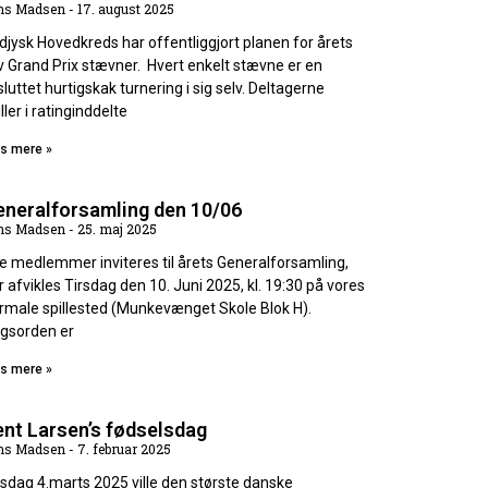
ns Madsen
17. august 2025
djysk Hovedkreds har offentliggjort planen for årets
v Grand Prix stævner. Hvert enkelt stævne er en
sluttet hurtigskak turnering i sig selv. Deltagerne
ller i ratinginddelte
s mere »
eneralforsamling den 10/06
ns Madsen
25. maj 2025
le medlemmer inviteres til årets Generalforsamling,
r afvikles Tirsdag den 10. Juni 2025, kl. 19:30 på vores
rmale spillested (Munkevænget Skole Blok H).
gsorden er
s mere »
nt Larsen’s fødselsdag
ns Madsen
7. februar 2025
rsdag 4.marts 2025 ville den største danske