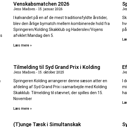
Venskabsmatchen 2026
S
Jens Madsen
15. januar 2026
Je
I kølvandet på en af de mest traditionsfyldte årstider,
Sk
blev den årlige bymatch mellem kombinerede hold fra
hv
Springeren/Kolding Skakklub og Haderslev/Vojens
på
es
afviklet Mandag den 5.
Læ
Læs mere »
Tilmelding til Syd Grand Prix i Kolding
E
Jens Madsen
15. oktober 2025
Je
n
Springeren Kolding arrangerer denne sæson atter en
I 
afdeling af Syd Grand Prix i samarbejde med Kolding
mi
Skakklub. Tilmelding til stævnet, der spilles den 15.
ha
November
Læ
Læs mere »
(T)unge Tæsk i Simultanskak
Sy