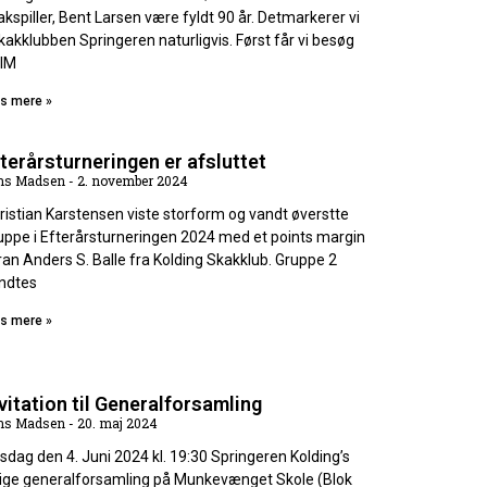
akspiller, Bent Larsen være fyldt 90 år. Detmarkerer vi
Skakklubben Springeren naturligvis. Først får vi besøg
 IM
s mere »
terårsturneringen er afsluttet
ns Madsen
2. november 2024
ristian Karstensen viste storform og vandt øverstte
uppe i Efterårsturneringen 2024 med et points margin
ran Anders S. Balle fra Kolding Skakklub. Gruppe 2
ndtes
s mere »
vitation til Generalforsamling
ns Madsen
20. maj 2024
rsdag den 4. Juni 2024 kl. 19:30 Springeren Kolding’s
lige generalforsamling på Munkevænget Skole (Blok