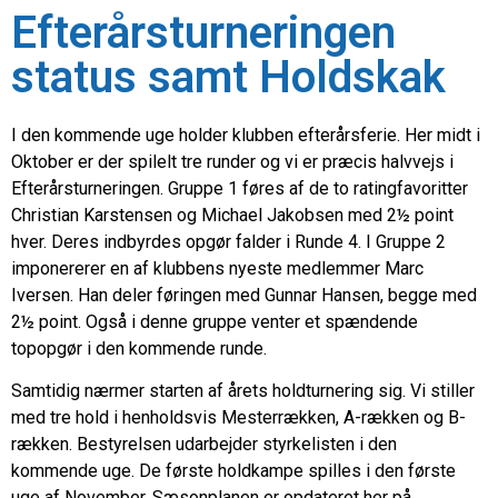
Efterårsturneringen
status samt Holdskak
I den kommende uge holder klubben efterårsferie. Her midt i
Oktober er der spilelt tre runder og vi er præcis halvvejs i
Efterårsturneringen. Gruppe 1 føres af de to ratingfavoritter
Christian Karstensen og Michael Jakobsen med 2½ point
hver. Deres indbyrdes opgør falder i Runde 4. I Gruppe 2
imponererer en af klubbens nyeste medlemmer Marc
Iversen. Han deler føringen med Gunnar Hansen, begge med
2½ point. Også i denne gruppe venter et spændende
topopgør i den kommende runde.
Samtidig nærmer starten af årets holdturnering sig. Vi stiller
med tre hold i henholdsvis Mesterrækken, A-rækken og B-
rækken. Bestyrelsen udarbejder styrkelisten i den
kommende uge. De første holdkampe spilles i den første
uge af November. Sæsonplanen er opdateret her på